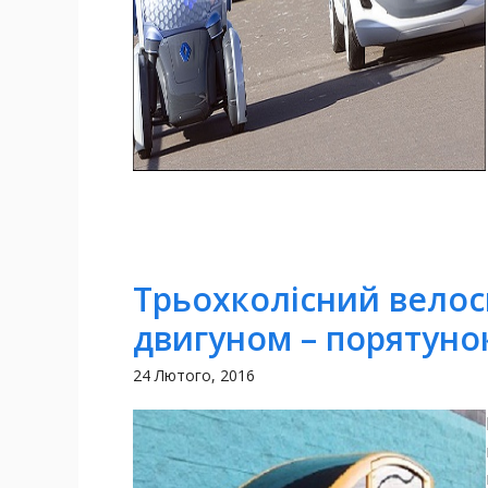
Трьохколісний вело
двигуном – порятунок
24 Лютого, 2016