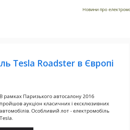
про електромобілі
Новини про електромо
ь Tesla Roadster в Європі
В рамках Паризького автосалону 2016
пройшов аукціон класичних і ексклюзивних
автомобілів. Особливий лот - електромобіль
Tesla.