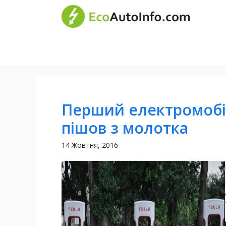
Перейти
Все 
до
вмісту
Перший електромобіл
пішов з молотка
14 Жовтня, 2016