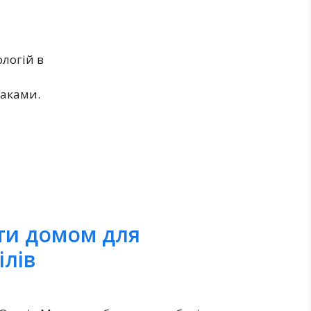
логій в
аками.
ти домом для
ілів