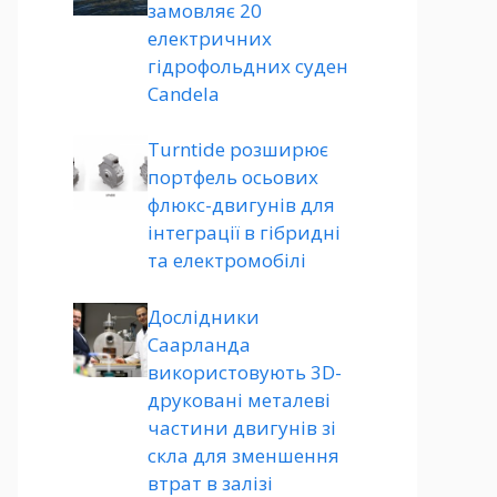
замовляє 20
електричних
гідрофольдних суден
Candela
Turntide розширює
портфель осьових
флюкс-двигунів для
інтеграції в гібридні
та електромобілі
Дослідники
Саарланда
використовують 3D-
друковані металеві
частини двигунів зі
скла для зменшення
втрат в залізі