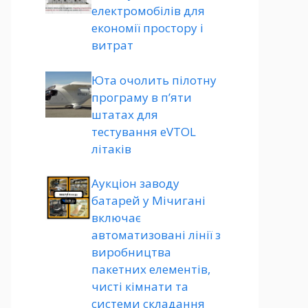
електромобілів для
економії простору і
витрат
Юта очолить пілотну
програму в п’яти
штатах для
тестування eVTOL
літаків
Аукціон заводу
батарей у Мічигані
включає
автоматизовані лінії з
виробництва
пакетних елементів,
чисті кімнати та
системи складання