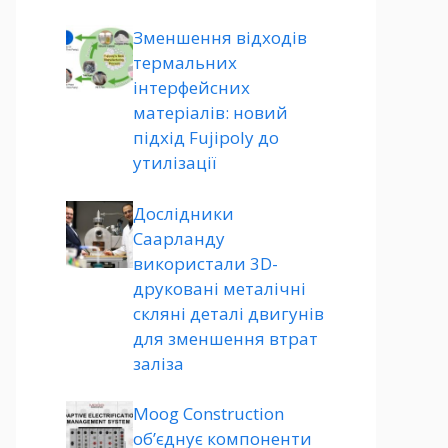
Зменшення відходів
термальних
інтерфейсних
матеріалів: новий
підхід Fujipoly до
утилізації
Дослідники
Саарланду
використали 3D-
друковані металічні
скляні деталі двигунів
для зменшення втрат
заліза
Moog Construction
об’єднує компоненти