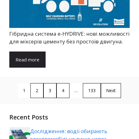
Гібридна система e-HYDRIVE: нові можливості
для міксерів цементу без простоїв двигуна.
Read more
1
2
3
4
…
133
Next
Recent Posts
Дослідження: водії обирають
електромобілі не лише через