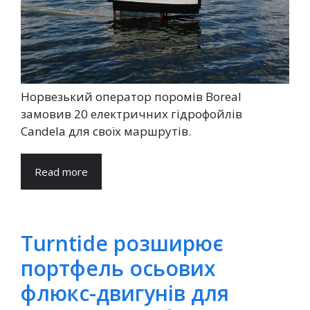
Норвезький оператор поромів Boreal
замовив 20 електричних гідрофойлів
Candela для своїх маршрутів.
Read more
Turntide розширює
портфель осьових
флюкс-двигунів для