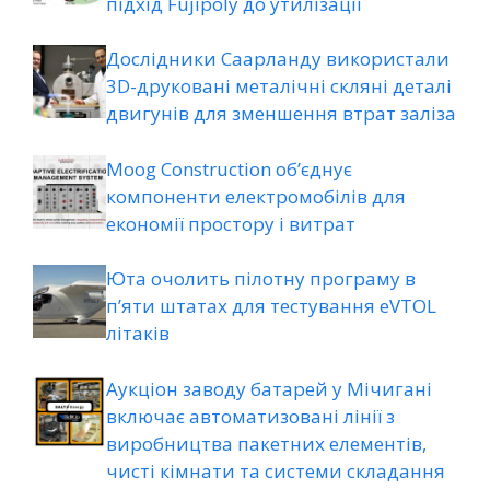
підхід Fujipoly до утилізації
Дослідники Саарланду використали
3D-друковані металічні скляні деталі
двигунів для зменшення втрат заліза
Moog Construction об’єднує
компоненти електромобілів для
економії простору і витрат
Юта очолить пілотну програму в
п’яти штатах для тестування eVTOL
літаків
Аукціон заводу батарей у Мічигані
включає автоматизовані лінії з
виробництва пакетних елементів,
чисті кімнати та системи складання