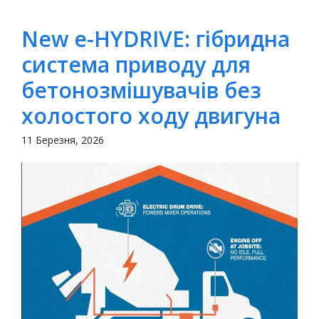
New e-HYDRIVE: гібридна
система приводу для
бетонозмішувачів без
холостого ходу двигуна
11 Березня, 2026