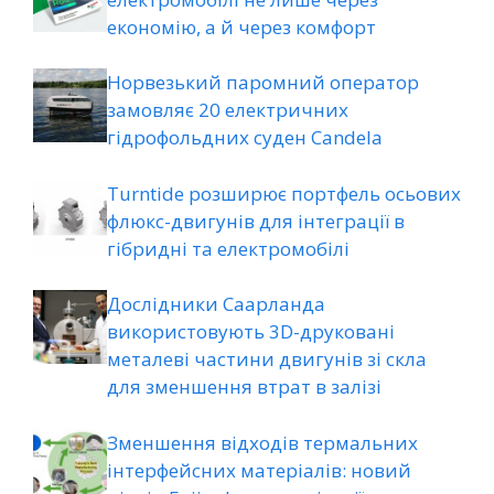
економію, а й через комфорт
Норвезький паромний оператор
замовляє 20 електричних
гідрофольдних суден Candela
Turntide розширює портфель осьових
флюкс-двигунів для інтеграції в
гібридні та електромобілі
Дослідники Саарланда
використовують 3D-друковані
металеві частини двигунів зі скла
для зменшення втрат в залізі
Зменшення відходів термальних
інтерфейсних матеріалів: новий