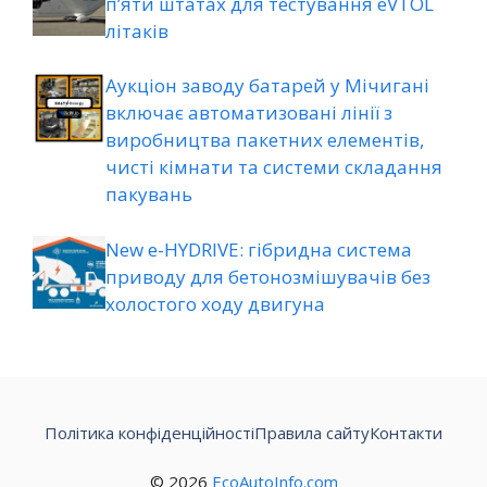
п’яти штатах для тестування eVTOL
літаків
Аукціон заводу батарей у Мічигані
включає автоматизовані лінії з
виробництва пакетних елементів,
чисті кімнати та системи складання
пакувань
New e-HYDRIVE: гібридна система
приводу для бетонозмішувачів без
холостого ходу двигуна
Політика конфіденційності
Правила сайту
Контакти
© 2026
EcoAutoInfo.com