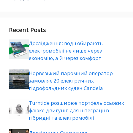
Recent Posts
Дослідження: водії обирають
електромобілі не лише через
економію, а й через комфорт
Норвезький паромний оператор
замовляє 20 електричних
гідрофольдних суден Candela
Turntide розширює портфель осьових
флюкс-двигунів для інтеграції в
гібридні та електромобілі
Дослідники Саарланда