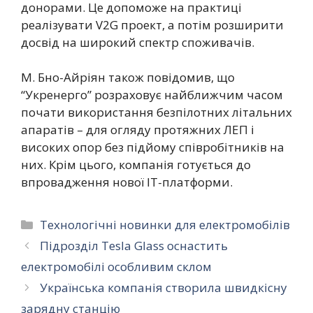
донорами. Це допоможе на практиці
реалізувати V2G проект, а потім розширити
досвід на широкий спектр споживачів.
М. Бно-Айріян також повідомив, що
“Укренерго” розраховує найближчим часом
почати використання безпілотних літальних
апаратів – для огляду протяжних ЛЕП і
високих опор без підйому співробітників на
них. Крім цього, компанія готується до
впровадження нової IT-платформи.
Категорії
Технологічні новинки для електромобілів
Підрозділ Tesla Glass оснастить
електромобілі особливим склом
Українська компанія створила швидкісну
зарядну станцію