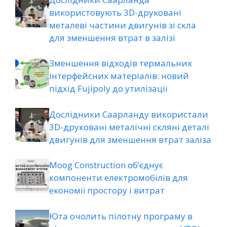
використовують 3D-друковані
металеві частини двигунів зі скла
для зменшення втрат в залізі
Зменшення відходів термальних
інтерфейсних матеріалів: новий
підхід Fujipoly до утилізації
Дослідники Саарланду використали
3D-друковані металічні скляні деталі
двигунів для зменшення втрат заліза
Moog Construction об’єднує
компоненти електромобілів для
економії простору і витрат
Юта очолить пілотну програму в