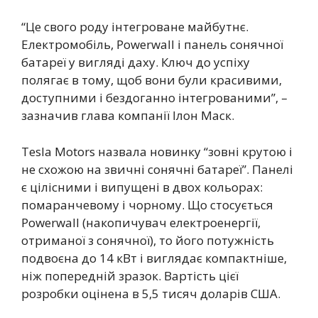
“Це свого роду інтегроване майбутнє.
Електромобіль, Powerwall і панель сонячної
батареї у вигляді даху. Ключ до успіху
полягає в тому, щоб вони були красивими,
доступними і бездоганно інтегрованими”, –
зазначив глава компанії Ілон Маск.
Tesla Motors назвала новинку “зовні крутою і
не схожою на звичні сонячні батареї”. Панелі
є цілісними і випущені в двох кольорах:
помаранчевому і чорному. Що стосується
Powerwall (накопичувач електроенергії,
отриманої з сонячної), то його потужність
подвоєна до 14 кВт і виглядає компактніше,
ніж попередній зразок. Вартість цієї
розробки оцінена в 5,5 тисяч доларів США.