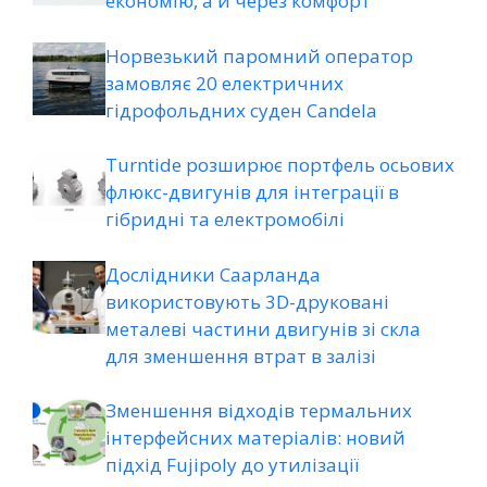
економію, а й через комфорт
Норвезький паромний оператор
замовляє 20 електричних
гідрофольдних суден Candela
Turntide розширює портфель осьових
флюкс-двигунів для інтеграції в
гібридні та електромобілі
Дослідники Саарланда
використовують 3D-друковані
металеві частини двигунів зі скла
для зменшення втрат в залізі
Зменшення відходів термальних
інтерфейсних матеріалів: новий
підхід Fujipoly до утилізації