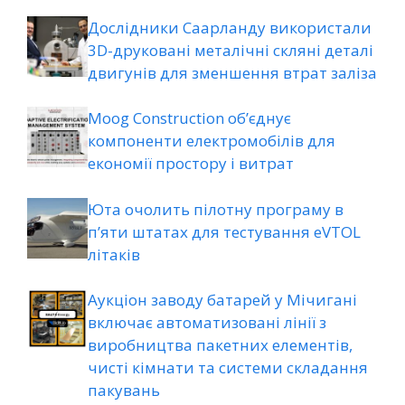
Дослідники Саарланду використали
3D-друковані металічні скляні деталі
двигунів для зменшення втрат заліза
Moog Construction об’єднує
компоненти електромобілів для
економії простору і витрат
Юта очолить пілотну програму в
п’яти штатах для тестування eVTOL
літаків
Аукціон заводу батарей у Мічигані
включає автоматизовані лінії з
виробництва пакетних елементів,
чисті кімнати та системи складання
пакувань