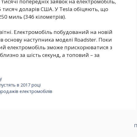
3 тисячі попередніх заявок на електромобіль,
5 тисяч доларів США. У Tesla обіцяють, що
250 миль (346 кілометрів).
вітні. Електромобіль побудований на новій
в основу наступника моделі Roadster. Поки
вий електромобіль зможе прискорюватися з
близно за шість секунд, а топовий – за
у
пустять в 2017 році
 продажів електромобілів
П