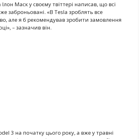
Ілон Маск у своєму твіттері написав, що всі
же заброньовані. «В Tesla зроблять все
, але я б рекомендував зробити замовлення
ці», – зазначив він.
el 3 на початку цього року, а вже у травні