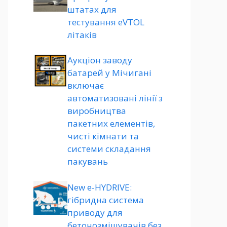
штатах для
тестування eVTOL
літаків
Аукціон заводу
батарей у Мічигані
включає
автоматизовані лінії з
виробництва
пакетних елементів,
чисті кімнати та
системи складання
пакувань
New e-HYDRIVE:
гібридна система
приводу для
бетонозмішувачів без