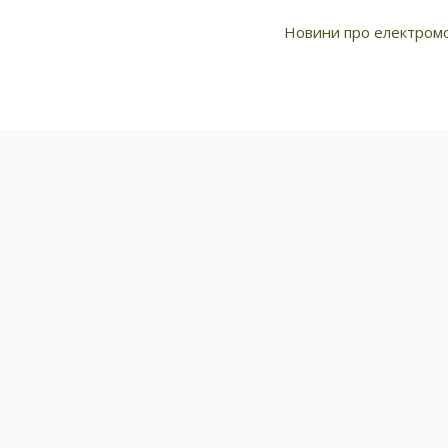
про електромобілі
Новини про електромо