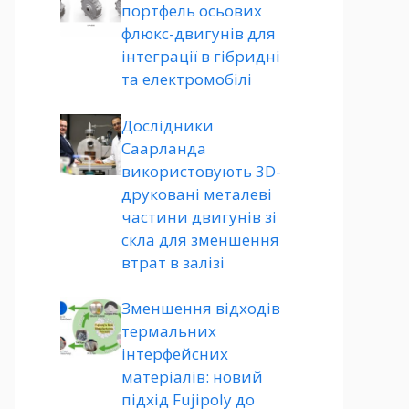
портфель осьових
флюкс-двигунів для
інтеграції в гібридні
та електромобілі
Дослідники
Саарланда
використовують 3D-
друковані металеві
частини двигунів зі
скла для зменшення
втрат в залізі
Зменшення відходів
термальних
інтерфейсних
матеріалів: новий
підхід Fujipoly до