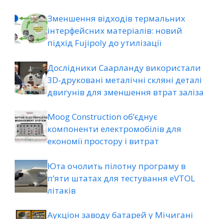
Зменшення відходів термальних
інтерфейсних матеріалів: новий
підхід Fujipoly до утилізації
Дослідники Саарланду використали
3D-друковані металічні скляні деталі
двигунів для зменшення втрат заліза
Moog Construction об’єднує
компоненти електромобілів для
економії простору і витрат
Юта очолить пілотну програму в
п’яти штатах для тестування eVTOL
літаків
Аукціон заводу батарей у Мічигані