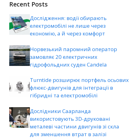
Recent Posts
Дослідження: водії обирають
електромобілі не лише через
економію, а й через комфорт
Норвезький паромний оператор
замовляє 20 електричних
гідрофольдних суден Candela
Turntide розширює портфель осьових
флюкс-двигунів для інтеграції в
гібридні та електромобілі
Дослідники Саарланда
використовують 3D-друковані
металеві частини двигунів зі скла
для зменшення втрат в залізі