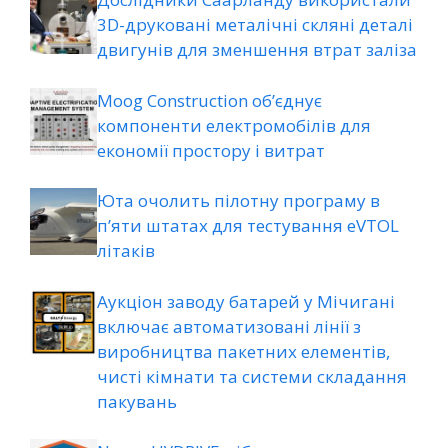
3D-друковані металічні скляні деталі
двигунів для зменшення втрат заліза
Moog Construction об’єднує
компоненти електромобілів для
економії простору і витрат
Юта очолить пілотну програму в
п’яти штатах для тестування eVTOL
літаків
Аукціон заводу батарей у Мічигані
включає автоматизовані лінії з
виробництва пакетних елементів,
чисті кімнати та системи складання
пакувань