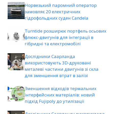
Норвезький паромний оператор
замовляє 20 електричних
гідрофольдних суден Candela
Turntide розширює портфель осьових
флюкс-двигунів для інтеграції в
гібридні та електромобілі
Дослідники Саарланда
використовують 3D-друковані
металеві частини двигунів зі скла
для зменшення втрат в залізі
Зменшення відходів термальних
інтерфейсних матеріалів: новий
підхід Fujipoly до утилізації
Дослідники Саарланду використали