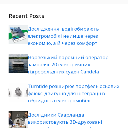
Recent Posts
Дослідження: водії обирають
електромобілі не лише через
економію, а й через комфорт
Норвезький паромний оператор
замовляє 20 електричних
гідрофольдних суден Candela
Turntide розширює портфель осьових
флюкс-двигунів для інтеграції в
гібридні та електромобілі
Дослідники Саарланда
використовують 3D-друковані