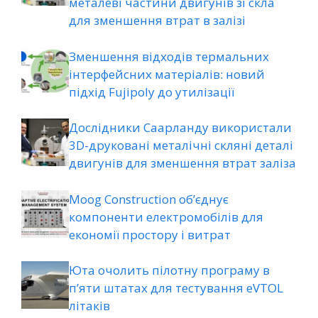
металеві частини двигунів зі скла
для зменшення втрат в залізі
Зменшення відходів термальних
інтерфейсних матеріалів: новий
підхід Fujipoly до утилізації
Дослідники Саарланду використали
3D-друковані металічні скляні деталі
двигунів для зменшення втрат заліза
Moog Construction об’єднує
компоненти електромобілів для
економії простору і витрат
Юта очолить пілотну програму в
п’яти штатах для тестування eVTOL
літаків