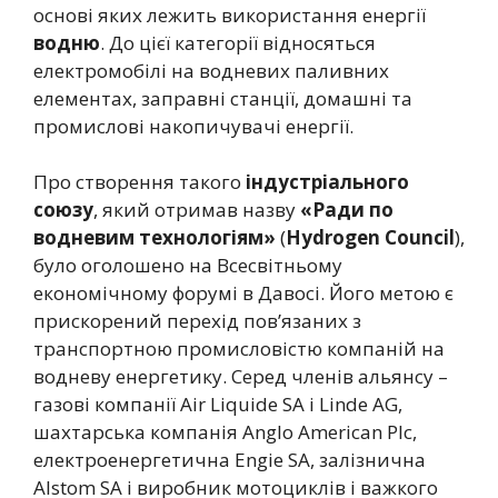
основі яких лежить використання енергії
водню
. До цієї категорії відносяться
електромобілі на водневих паливних
елементах, заправні станції, домашні та
промислові накопичувачі енергії.
Про створення такого
індустріального
союзу
, який отримав назву
«Ради по
водневим технологіям»
(
Hydrogen Council
),
було оголошено на Всесвітньому
економічному форумі в Давосі. Його метою є
прискорений перехід пов’язаних з
транспортною промисловістю компаній на
водневу енергетику. Серед членів альянсу –
газові компанії Air Liquide SA і Linde AG,
шахтарська компанія Anglo American Plc,
електроенергетична Engie SA, залізнична
Alstom SA і виробник мотоциклів і важкого