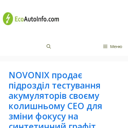
Перейти
Все про
до
вмісту
електромобілі
Меню
NOVONIX продає
підрозділ тестування
акумуляторів своєму
колишньому CEO для
зміни фокусу на
синтетичний графіт