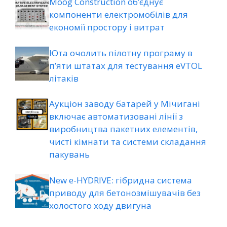
Moog Construction об’єднує
компоненти електромобілів для
економії простору і витрат
Юта очолить пілотну програму в
п’яти штатах для тестування eVTOL
літаків
Аукціон заводу батарей у Мічигані
включає автоматизовані лінії з
виробництва пакетних елементів,
чисті кімнати та системи складання
пакувань
New e-HYDRIVE: гібридна система
приводу для бетонозмішувачів без
холостого ходу двигуна