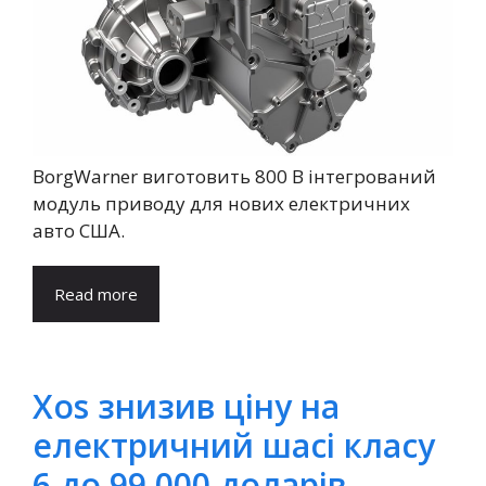
BorgWarner виготовить 800 В інтегрований
модуль приводу для нових електричних
авто США.
Read more
Xos знизив ціну на
електричний шасі класу
6 до 99,000 доларів