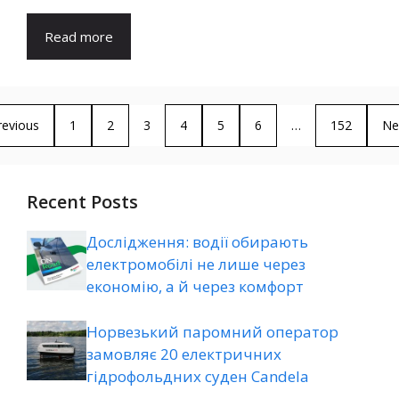
Read more
revious
1
2
3
4
5
6
…
152
Ne
Recent Posts
Дослідження: водії обирають
електромобілі не лише через
економію, а й через комфорт
Норвезький паромний оператор
замовляє 20 електричних
гідрофольдних суден Candela