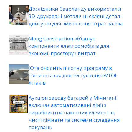
Дослідники Саарланду використали
3D-друковані металічні скляні деталі
двигунів для зменшення втрат заліза
Moog Construction об’єднує
компоненти електромобілів для
економії простору і витрат
Юта очолить пілотну програму в
п’яти штатах для тестування eVTOL
літаків
Аукціон заводу батарей у Мічигані
включає автоматизовані лінії з
виробництва пакетних елементів,
чисті кімнати та системи складання
пакувань