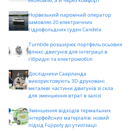
економію, а й через комфорт
Норвезький паромний оператор
замовляє 20 електричних
гідрофольдних суден Candela
Turntide розширює портфель осьових
флюкс-двигунів для інтеграції в
гібридні та електромобілі
Дослідники Саарланда
використовують 3D-друковані
металеві частини двигунів зі скла
для зменшення втрат в залізі
Зменшення відходів термальних
інтерфейсних матеріалів: новий
підхід Fujipoly до утилізації