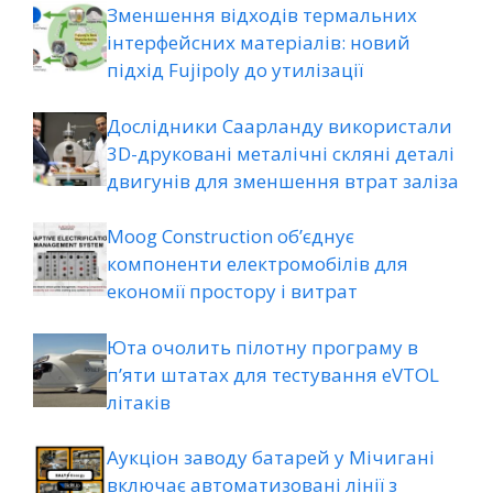
Зменшення відходів термальних
інтерфейсних матеріалів: новий
підхід Fujipoly до утилізації
Дослідники Саарланду використали
3D-друковані металічні скляні деталі
двигунів для зменшення втрат заліза
Moog Construction об’єднує
компоненти електромобілів для
економії простору і витрат
Юта очолить пілотну програму в
п’яти штатах для тестування eVTOL
літаків
Аукціон заводу батарей у Мічигані
включає автоматизовані лінії з