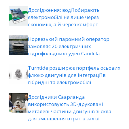
Дослідження: водії обирають
електромобілі не лише через
економію, а й через комфорт
Норвезький паромний оператор
замовляє 20 електричних
гідрофольдних суден Candela
Turntide розширює портфель осьових
флюкс-двигунів для інтеграції в
гібридні та електромобілі
Дослідники Саарланда
використовують 3D-друковані
металеві частини двигунів зі скла
для зменшення втрат в залізі