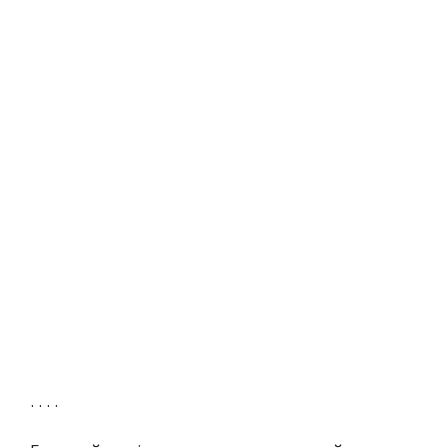
. . . .