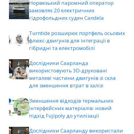
Норвезький паромний оператор
замовляє 20 електричних
гідрофольдних суден Candela
Turntide розширює портфель осьових
флюкс-двигунів для інтеграції в
гібридні та електромобілі
Дослідники Саарланда
використовують 3D-друковані
металеві частини двигунів зі скла
для зменшення втрат в залізі
Зменшення відходів термальних
інтерфейсних матеріалів: новий
підхід Fujipoly до утилізації
Дослідники Саарланду використали