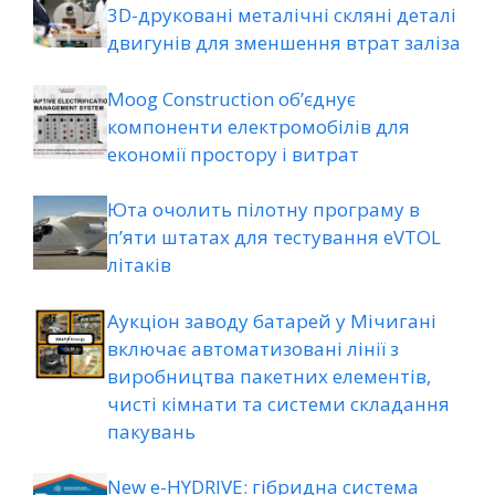
3D-друковані металічні скляні деталі
двигунів для зменшення втрат заліза
Moog Construction об’єднує
компоненти електромобілів для
економії простору і витрат
Юта очолить пілотну програму в
п’яти штатах для тестування eVTOL
літаків
Аукціон заводу батарей у Мічигані
включає автоматизовані лінії з
виробництва пакетних елементів,
чисті кімнати та системи складання
пакувань
New e-HYDRIVE: гібридна система