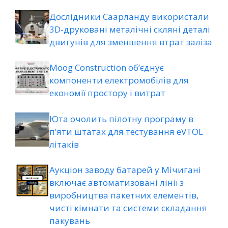
Дослідники Саарланду використали
3D-друковані металічні скляні деталі
двигунів для зменшення втрат заліза
Moog Construction об’єднує
компоненти електромобілів для
економії простору і витрат
Юта очолить пілотну програму в
п’яти штатах для тестування eVTOL
літаків
Аукціон заводу батарей у Мічигані
включає автоматизовані лінії з
виробництва пакетних елементів,
чисті кімнати та системи складання
пакувань