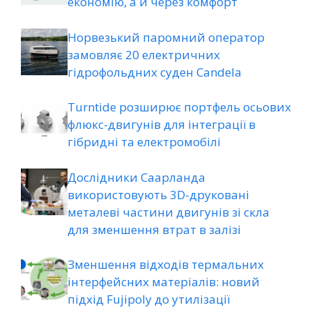
економію, а й через комфорт
Норвезький паромний оператор
замовляє 20 електричних
гідрофольдних суден Candela
Turntide розширює портфель осьових
флюкс-двигунів для інтеграції в
гібридні та електромобілі
Дослідники Саарланда
використовують 3D-друковані
металеві частини двигунів зі скла
для зменшення втрат в залізі
Зменшення відходів термальних
інтерфейсних матеріалів: новий
підхід Fujipoly до утилізації