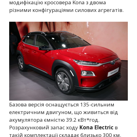
модифікацію кросовера Kona з двома
різними конфігураціями силових агрегатів.
Базова версія оснащується 135-сильним
електричним двигуном, що живиться від
акумулятора ємністю 39.2 кВт*год.
Розрахунковий запас ходу
Kona Electric
в
такій комплектації складає близько 300 км.