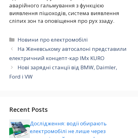
аварійного гальмування з функцією
виявлення пішоходів, система виявлення
сліпих зон та оповіщення про рух ззаду.
Категорії
Новини про електромобілі
На Женевському автосалоні представили
електричний концепт-кар IMx KURO
Нові зарядні станції від BMW, Daimler,
Ford і VW
Recent Posts
Дослідження: водії обирають
електромобілі не лише через