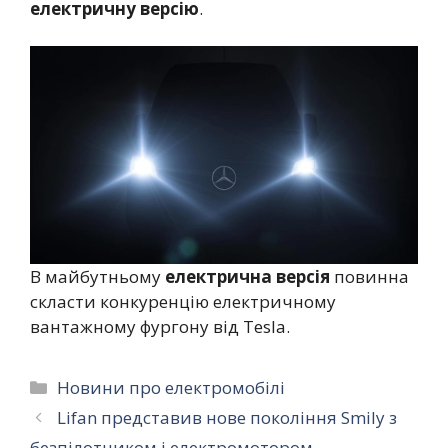
електричну версію
.
В майбутньому
електрична версія
повинна
скласти конкуренцію електричному
вантажному фургону від Tesla.
Категорії
Новини про електромобілі
Lifan представив нове покоління Smily з
безпілотником і електромотором