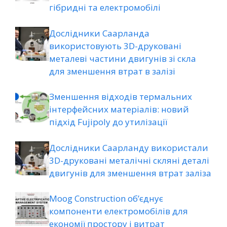
гібридні та електромобілі
Дослідники Саарланда
використовують 3D-друковані
металеві частини двигунів зі скла
для зменшення втрат в залізі
Зменшення відходів термальних
інтерфейсних матеріалів: новий
підхід Fujipoly до утилізації
Дослідники Саарланду використали
3D-друковані металічні скляні деталі
двигунів для зменшення втрат заліза
Moog Construction об’єднує
компоненти електромобілів для
економії простору і витрат