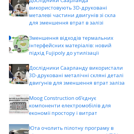
Дослідники Саарланда
використовують 3D-друковані
металеві частини двигунів зі скла
для зменшення втрат в залізі
Зменшення відходів термальних
інтерфейсних матеріалів: новий
підхід Fujipoly до утилізації
Дослідники Саарланду використали
3D-друковані металічні скляні деталі
двигунів для зменшення втрат заліза
Moog Construction об’єднує
компоненти електромобілів для
економії простору і витрат
Юта очолить пілотну програму в