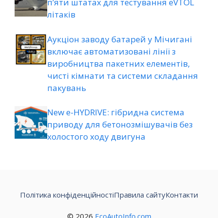
п’яти штатах для тестування eVTOL
літаків
Аукціон заводу батарей у Мічигані
включає автоматизовані лінії з
виробництва пакетних елементів,
чисті кімнати та системи складання
пакувань
New e-HYDRIVE: гібридна система
приводу для бетонозмішувачів без
холостого ходу двигуна
Політика конфіденційності
Правила сайту
Контакти
© 2026
EcoAutoInfo.com