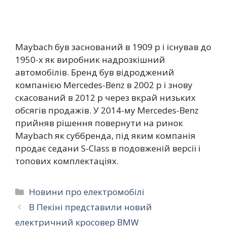
Maybach був заснований в 1909 р і існував до
1950-х як виробник надрозкішний
автомобілів. Бренд був відроджений
компанією Mercedes-Benz в 2002 р і знову
скасований в 2012 р через вкрай низьких
обсягів продажів. У 2014-му Mercedes-Benz
прийняв рішення повернути на ринок
Maybach як суббренда, під яким компанія
продає седани S-Сlass в подовженій версії і
топових комплектаціях.
Категорії
Новини про електромобілі
В Пекіні представили новий
електричний кросовер BMW