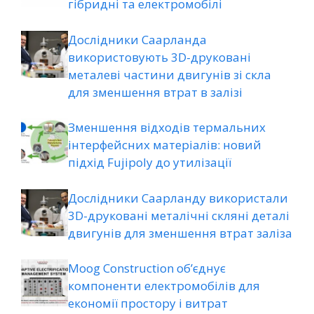
гібридні та електромобілі
Дослідники Саарланда
використовують 3D-друковані
металеві частини двигунів зі скла
для зменшення втрат в залізі
Зменшення відходів термальних
інтерфейсних матеріалів: новий
підхід Fujipoly до утилізації
Дослідники Саарланду використали
3D-друковані металічні скляні деталі
двигунів для зменшення втрат заліза
Moog Construction об’єднує
компоненти електромобілів для
економії простору і витрат