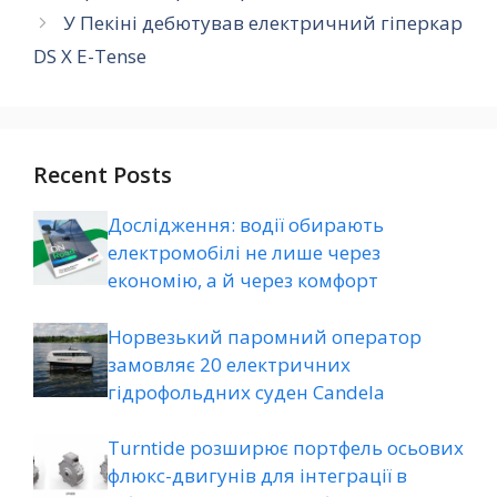
У Пекіні дебютував електричний гіперкар
DS X E-Tense
Recent Posts
Дослідження: водії обирають
електромобілі не лише через
економію, а й через комфорт
Норвезький паромний оператор
замовляє 20 електричних
гідрофольдних суден Candela
Turntide розширює портфель осьових
флюкс-двигунів для інтеграції в