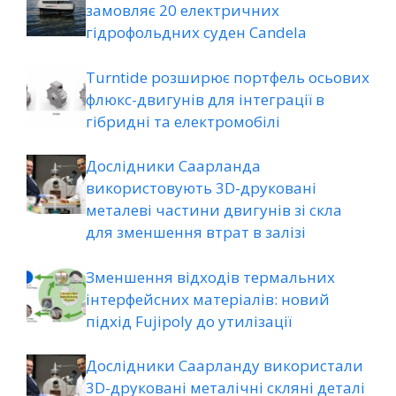
замовляє 20 електричних
гідрофольдних суден Candela
Turntide розширює портфель осьових
флюкс-двигунів для інтеграції в
гібридні та електромобілі
Дослідники Саарланда
використовують 3D-друковані
металеві частини двигунів зі скла
для зменшення втрат в залізі
Зменшення відходів термальних
інтерфейсних матеріалів: новий
підхід Fujipoly до утилізації
Дослідники Саарланду використали
3D-друковані металічні скляні деталі