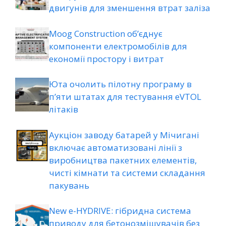
двигунів для зменшення втрат заліза
Moog Construction об’єднує
компоненти електромобілів для
економії простору і витрат
Юта очолить пілотну програму в
п’яти штатах для тестування eVTOL
літаків
Аукціон заводу батарей у Мічигані
включає автоматизовані лінії з
виробництва пакетних елементів,
чисті кімнати та системи складання
пакувань
New e-HYDRIVE: гібридна система
приводу для бетонозмішувачів без