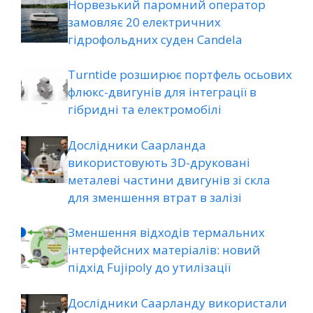
Норвезький паромний оператор
замовляє 20 електричних
гідрофольдних суден Candela
Turntide розширює портфель осьових
флюкс-двигунів для інтеграції в
гібридні та електромобілі
Дослідники Саарланда
використовують 3D-друковані
металеві частини двигунів зі скла
для зменшення втрат в залізі
Зменшення відходів термальних
інтерфейсних матеріалів: новий
підхід Fujipoly до утилізації
Дослідники Саарланду використали