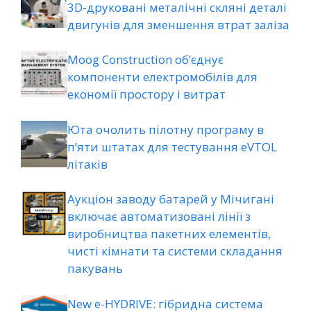
3D-друковані металічні скляні деталі
двигунів для зменшення втрат заліза
Moog Construction об’єднує
компоненти електромобілів для
економії простору і витрат
Юта очолить пілотну програму в
п’яти штатах для тестування eVTOL
літаків
Аукціон заводу батарей у Мічигані
включає автоматизовані лінії з
виробництва пакетних елементів,
чисті кімнати та системи складання
пакувань
New e-HYDRIVE: гібридна система