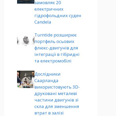
замовляє 20
електричних
гідрофольдних суден
Candela
Turntide розширює
портфель осьових
флюкс-двигунів для
інтеграції в гібридні
та електромобілі
Дослідники
Саарланда
використовують 3D-
друковані металеві
частини двигунів зі
скла для зменшення
втрат в залізі