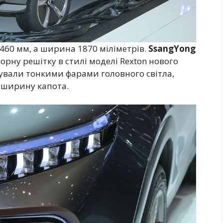
460 мм, а ширина 1870 міліметрів.
SsangYong
рну решітку в стилі моделі Rexton нового
ували тонкими фарами головного світла,
ю ширину капота.