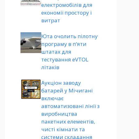
електромобілів для
економії простору і
витрат
Юта очолить пілотну
програму в п’яти
штатах для
тестування eVTOL
літаків
Аукціон заводу
батарей у Мічигані
включає
автоматизовані лінії з
виробництва
пакетних елементів,
чисті кімнати та
системи складання