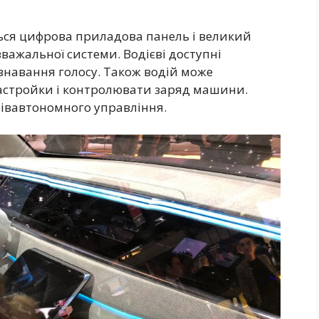
ся цифрова приладова панель і великий
ажальної системи. Водієві доступні
ізнавання голосу. Також водій може
астройки і контролювати заряд машини.
івавтономного управління.