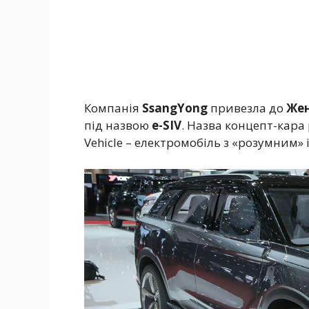
Компанія
SsangYong
привезла до
Же
під назвою
e-SIV
. Назва концепт-кара 
Vehicle – електромобіль з «розумним»