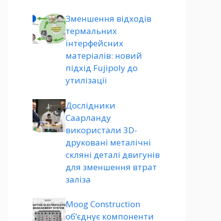
Зменшення відходів
термальних
інтерфейсних
матеріалів: новий
підхід Fujipoly до
утилізації
Дослідники
Саарланду
використали 3D-
друковані металічні
скляні деталі двигунів
для зменшення втрат
заліза
Moog Construction
об’єднує компоненти