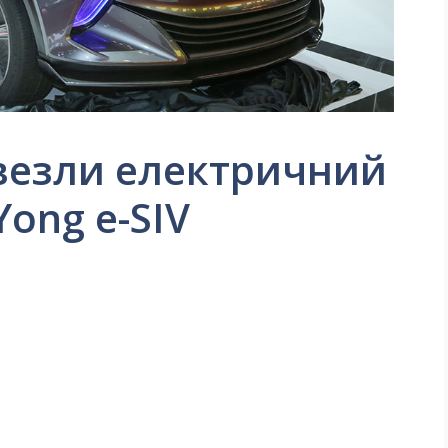
везли електричний
ong e-SIV