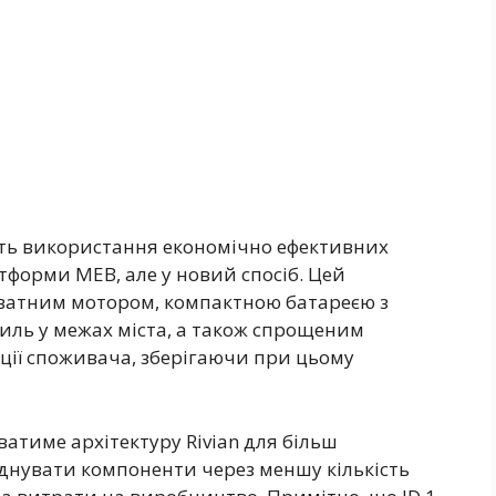
ть використання економічно ефективних
тформи MEB, але у новий спосіб. Цей
оватним мотором, компактною батареєю з
иль у межах міста, а також спрощеним
ації споживача, зберігаючи при цьому
ватиме архітектуру Rivian для більш
єднувати компоненти через меншу кількість