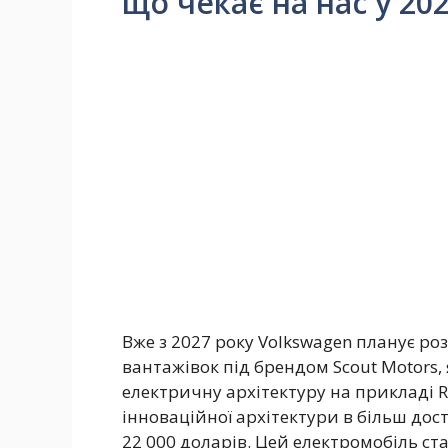
що чекає на нас у 202
Вже з 2027 року Volkswagen планує 
вантажівок під брендом Scout Motors
електричну архітектуру на прикладі R
інноваційної архітектури в більш дост
22 000 доларів. Цей електромобіль с