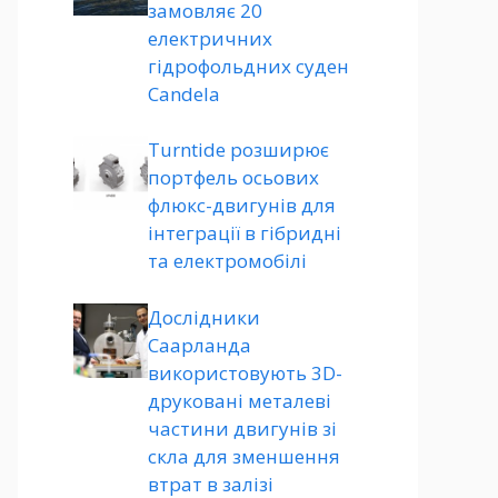
замовляє 20
електричних
гідрофольдних суден
Candela
Turntide розширює
портфель осьових
флюкс-двигунів для
інтеграції в гібридні
та електромобілі
Дослідники
Саарланда
використовують 3D-
друковані металеві
частини двигунів зі
скла для зменшення
втрат в залізі