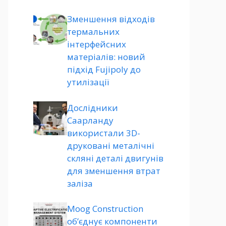
Зменшення відходів
термальних
інтерфейсних
матеріалів: новий
підхід Fujipoly до
утилізації
Дослідники
Саарланду
використали 3D-
друковані металічні
скляні деталі двигунів
для зменшення втрат
заліза
Moog Construction
об’єднує компоненти