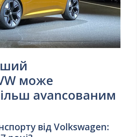
вший
 VW може
більш avancованим
спорту від Volkswagen: