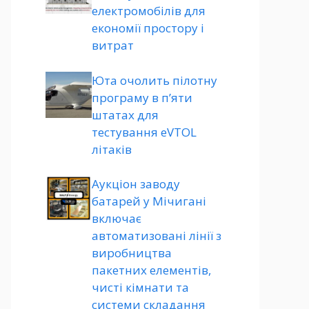
електромобілів для
економії простору і
витрат
Юта очолить пілотну
програму в п’яти
штатах для
тестування eVTOL
літаків
Аукціон заводу
батарей у Мічигані
включає
автоматизовані лінії з
виробництва
пакетних елементів,
чисті кімнати та
системи складання