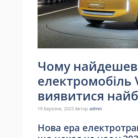
Чому найдеше
електромобіль
виявитися най
19 Березня, 2025
Автор
admin
Нова ера електротран