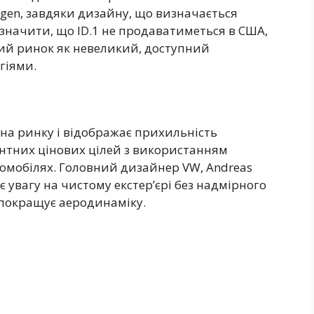
agen, завдяки дизайну, що визначається
значити, що ID.1 не продаватиметься в США,
ий ринок як невеликий, доступний
гіями.
 на ринку і відображає прихильність
нтних цінових цілей з використанням
ромобілях. Головний дизайнер VW, Andreas
є увагу на чистому екстер’єрі без надмірного
 покращує аеродинаміку.