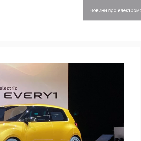
про електромобілі
Новини про електромо