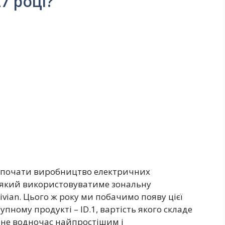
7 році?
розпочати виробництво електричних
, який використовуватиме зональну
ivian. Цього ж року ми побачимо появу цієї
упному продукті – ID.1, вартість якого складе
тане водночас найпростішим і