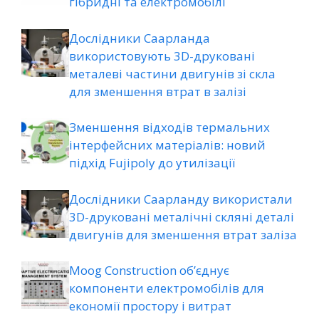
гібридні та електромобілі
Дослідники Саарланда
використовують 3D-друковані
металеві частини двигунів зі скла
для зменшення втрат в залізі
Зменшення відходів термальних
інтерфейсних матеріалів: новий
підхід Fujipoly до утилізації
Дослідники Саарланду використали
3D-друковані металічні скляні деталі
двигунів для зменшення втрат заліза
Moog Construction об’єднує
компоненти електромобілів для
економії простору і витрат