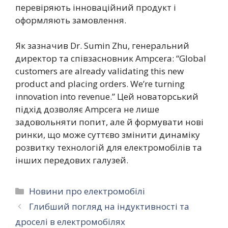
перевіряють інноваційний продукт і
оформляють замовлення.
Як зазначив Dr. Sumin Zhu, генеральний
директор та співзасновник Ampcera: “Global
customers are already validating this new
product and placing orders. We’re turning
innovation into revenue.” Цей новаторський
підхід дозволяє Ampcera не лише
задовольняти попит, але й формувати нові
ринки, що може суттєво змінити динаміку
розвитку технологій для електромобілів та
інших передових галузей.
Категорії
Новини про електромобілі
Глибший погляд на індуктивності та
дроселі в електромобілях