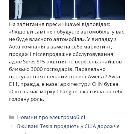
На запитання преси Huawei відповідає:
«Якщо ви самі не побудуєте автомобіль, у вас
не буде власного автомобіля». У випадку з
Aotu компанія візьме на себе маркетинг,
продаж і післяпродажне обслуговування,
адже Seres SF5 з квітня по вересень знайшов
близько 3000 господарів. Паралельно
просувається спільний проект Aweita / Avita
Е11, правда, в назві архітектури CHN буква
«C» означає марку Changan, яка взяла на себе
головну роль.
Категорії
Новини про електромобілі
Вживані Tesla продають у США дорожче