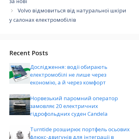
за нові
Volvo відмовиться від натуральної шкіри
у салонах електромобілів
Recent Posts
Дослідження: водії обирають
електромобілі не лише через
економію, а й через комфорт
Норвезький паромний оператор
замовляє 20 електричних
гідрофольдних суден Candela
Turntide розширює портфель осьових
флюкс-двигунів для інтеграції в