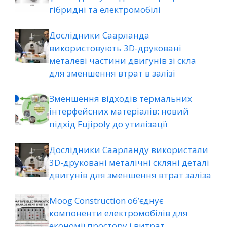
гібридні та електромобілі
Дослідники Саарланда
використовують 3D-друковані
металеві частини двигунів зі скла
для зменшення втрат в залізі
Зменшення відходів термальних
інтерфейсних матеріалів: новий
підхід Fujipoly до утилізації
Дослідники Саарланду використали
3D-друковані металічні скляні деталі
двигунів для зменшення втрат заліза
Moog Construction об’єднує
компоненти електромобілів для
економії простору і витрат