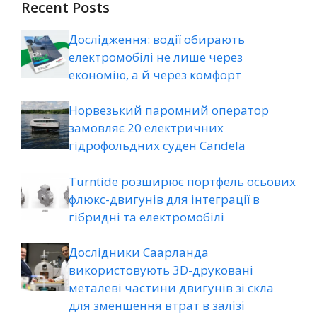
Recent Posts
Дослідження: водії обирають
електромобілі не лише через
економію, а й через комфорт
Норвезький паромний оператор
замовляє 20 електричних
гідрофольдних суден Candela
Turntide розширює портфель осьових
флюкс-двигунів для інтеграції в
гібридні та електромобілі
Дослідники Саарланда
використовують 3D-друковані
металеві частини двигунів зі скла
для зменшення втрат в залізі