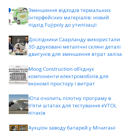
Зменшення відходів термальних
інтерфейсних матеріалів: новий
підхід Fujipoly до утилізації
Дослідники Саарланду використали
3D-друковані металічні скляні деталі
двигунів для зменшення втрат заліза
Moog Construction об’єднує
компоненти електромобілів для
економії простору і витрат
Юта очолить пілотну програму в
п’яти штатах для тестування eVTOL
літаків
Аукціон заводу батарей у Мічигані