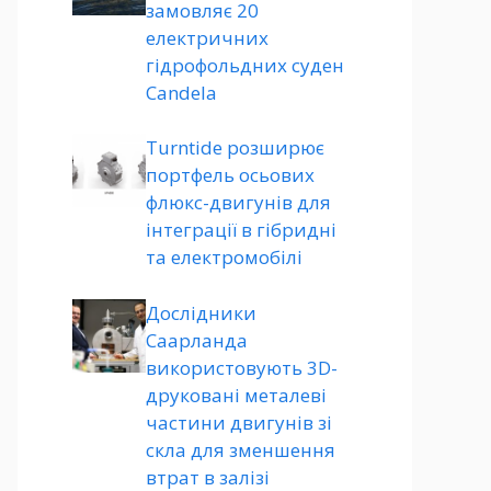
замовляє 20
електричних
гідрофольдних суден
Candela
Turntide розширює
портфель осьових
флюкс-двигунів для
інтеграції в гібридні
та електромобілі
Дослідники
Саарланда
використовують 3D-
друковані металеві
частини двигунів зі
скла для зменшення
втрат в залізі