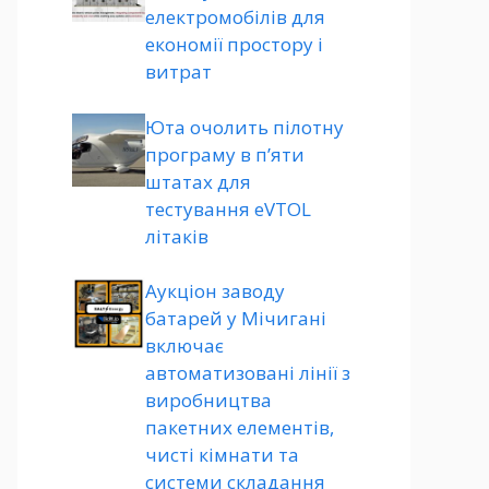
електромобілів для
економії простору і
витрат
Юта очолить пілотну
програму в п’яти
штатах для
тестування eVTOL
літаків
Аукціон заводу
батарей у Мічигані
включає
автоматизовані лінії з
виробництва
пакетних елементів,
чисті кімнати та
системи складання