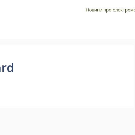
про електромобілі
Новини про електромо
ard