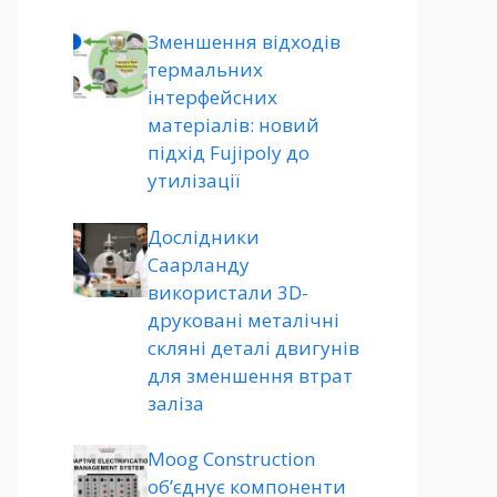
Зменшення відходів
термальних
інтерфейсних
матеріалів: новий
підхід Fujipoly до
утилізації
Дослідники
Саарланду
використали 3D-
друковані металічні
скляні деталі двигунів
для зменшення втрат
заліза
Moog Construction
об’єднує компоненти