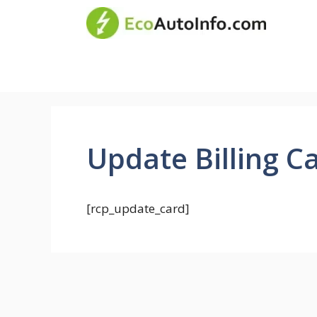
Перейти
Все 
до
вмісту
Update Billing C
[rcp_update_card]