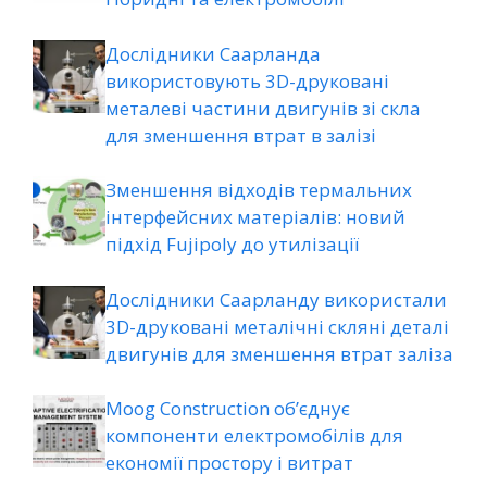
Дослідники Саарланда
використовують 3D-друковані
металеві частини двигунів зі скла
для зменшення втрат в залізі
Зменшення відходів термальних
інтерфейсних матеріалів: новий
підхід Fujipoly до утилізації
Дослідники Саарланду використали
3D-друковані металічні скляні деталі
двигунів для зменшення втрат заліза
Moog Construction об’єднує
компоненти електромобілів для
економії простору і витрат