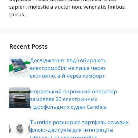
sapien, molestie a auctor non, venenatis finibus
purus.
Recent Posts
Дослідження: водії обирають
електромобілі не лише через
економію, а й через комфорт
Норвезький паромний оператор
замовляє 20 електричних
гідрофольдних суден Candela
Turntide розширює портфель осьових
флюкс-двигунів для інтеграції в
гібридні та електромобілі