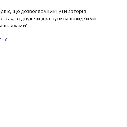
рвіс, що дозволяє уникнути заторів
портах, з’єднуючи два пункти швидкими
и шляхами”.
тнє