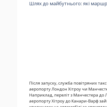
Шлях до майбутнього: які маршр
Після запуску, служба повітряних так
аеропорту Лондон Хітроу чи Манчес
Наприклад, переліт з Манчестера до 
аеропорту Хітроу до Канари-Варф зай
хвилинами на автомобілі за сприятл