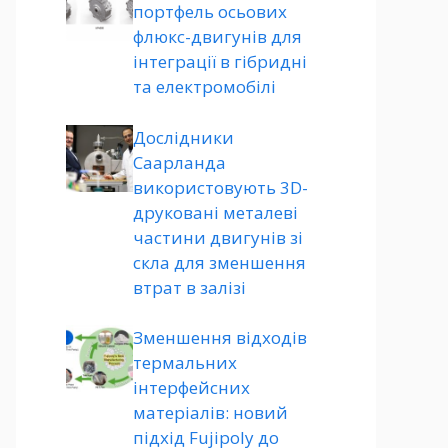
портфель осьових
флюкс-двигунів для
інтеграції в гібридні
та електромобілі
Дослідники
Саарланда
використовують 3D-
друковані металеві
частини двигунів зі
скла для зменшення
втрат в залізі
Зменшення відходів
термальних
інтерфейсних
матеріалів: новий
підхід Fujipoly до