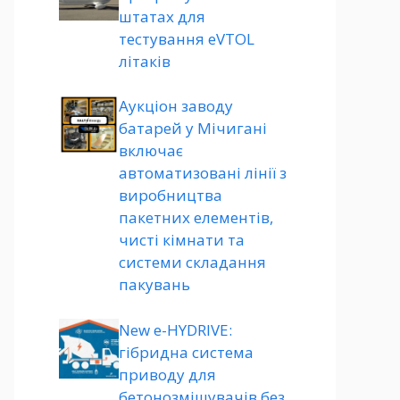
штатах для
тестування eVTOL
літаків
Аукціон заводу
батарей у Мічигані
включає
автоматизовані лінії з
виробництва
пакетних елементів,
чисті кімнати та
системи складання
пакувань
New e-HYDRIVE:
гібридна система
приводу для
бетонозмішувачів без