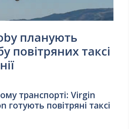
і Joby планують
у повітряних таксі
нії
ому транспорті: Virgin
ion готують повітряні таксі