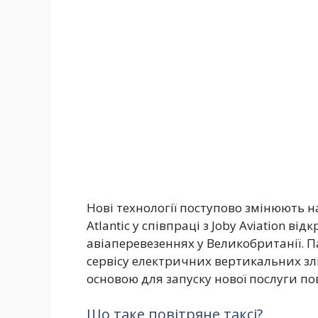
Нові технології поступово змінюють на
Atlantic у співпраці з Joby Aviation в
авіаперевезеннях у Великобританії. 
сервісу електричних вертикальних злі
основою для запуску нової послуги пов
Що таке повітряне таксі?