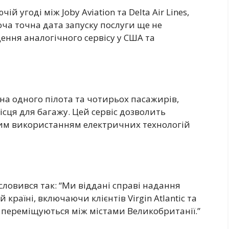
й угоді між Joby Aviation та Delta Air Lines,
 Хоча точна дата запуску послуги ще не
ння аналогічного сервісу у США та
 на одного пілота та чотирьох пасажирів,
сця для багажу. Цей сервіс дозволить
ним використанням електричних технологій
висловився так: “Ми віддані справі надання
країні, включаючи клієнтів Virgin Atlantic та
о переміщуються між містами Великобританії.”