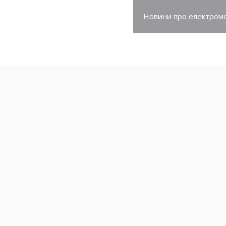
про електромобілі
Новини про електромо