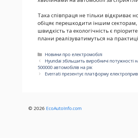
Така співпраця не тільки відкриває н
обіцяє перешкодити іншим секторам,
швидкість та екологічність є пріорит
плани реалізуватимуться на практиці
Категорії
Новини про електромобілі
Hyundai збільшить виробничі потужності н
500000 автомобілів на рік
Everrati презентує платформу електроприв
© 2026
EcoAutoInfo.com