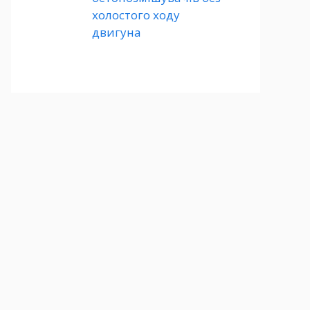
холостого ходу
двигуна