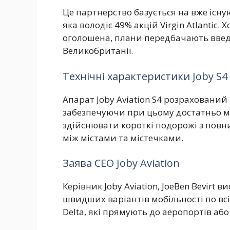
Це партнерство базується на вже існуючі
яка володіє 49% акцій Virgin Atlantic.
оголошена, плани передбачають введе
Великобританії.
Технічні характеристики Joby S4
Апарат Joby Aviation S4 розрахований
забезпечуючи при цьому достатньо мі
здійснювати короткі подорожі з пов
між містами та містечками.
Заява CEO Joby Aviation
Керівник Joby Aviation, JoeBen Bevirt 
швидших варіантів мобільності по всій 
Delta, які прямують до аеропортів аб