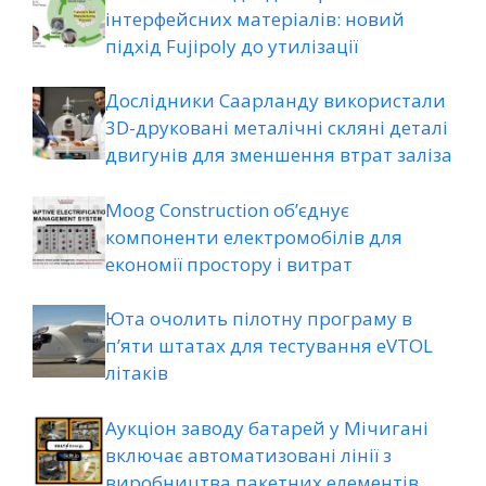
інтерфейсних матеріалів: новий
підхід Fujipoly до утилізації
Дослідники Саарланду використали
3D-друковані металічні скляні деталі
двигунів для зменшення втрат заліза
Moog Construction об’єднує
компоненти електромобілів для
економії простору і витрат
Юта очолить пілотну програму в
п’яти штатах для тестування eVTOL
літаків
Аукціон заводу батарей у Мічигані
включає автоматизовані лінії з
виробництва пакетних елементів,