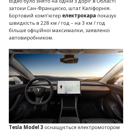
Відео було знято на одній з доріг в Області
затоки Сан-Франциско, штат Каліфорнія.
Бортовий комп’ютер
електрокара
показує
швидкість в 228 км / год – на 3 км / год
більше офіційної максималки, заявленої
автовиробником.
Tesla Model 3
оснащується електромотором