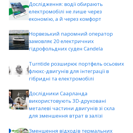
Дослідження: водії обирають
електромобілі не лише через
економію, а й через комфорт
Норвезький паромний оператор
замовляє 20 електричних
гідрофольдних суден Candela
Turntide розширює портфель осьових
флюкс-двигунів для інтеграції в
гібридні та електромобілі
Дослідники Саарланда
використовують 3D-друковані
металеві частини двигунів зі скла
для зменшення втрат в залізі
Зменшення відходів термальних