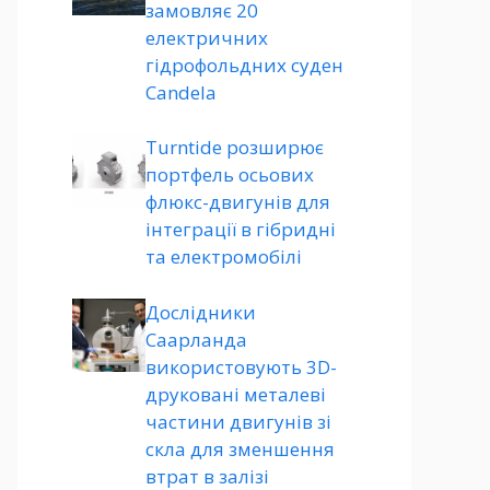
замовляє 20
електричних
гідрофольдних суден
Candela
Turntide розширює
портфель осьових
флюкс-двигунів для
інтеграції в гібридні
та електромобілі
Дослідники
Саарланда
використовують 3D-
друковані металеві
частини двигунів зі
скла для зменшення
втрат в залізі