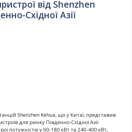
пристрої від Shenzhen
енно-Східної Азії
анцій Shenzhen Kehua, що у Китаї, представив
строїв для ринку Південно-Східної Азії
рої потужністю у 60-180 кВт та 240-400 кВт,