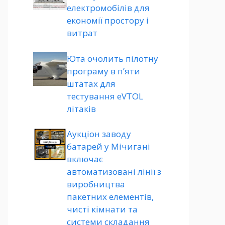
електромобілів для
економії простору і
витрат
Юта очолить пілотну
програму в п’яти
штатах для
тестування eVTOL
літаків
Аукціон заводу
батарей у Мічигані
включає
автоматизовані лінії з
виробництва
пакетних елементів,
чисті кімнати та
системи складання