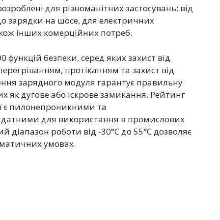
розроблені для різноманітних застосувань: від
до зарядки на шосе, для електричних
акож інших комерційних потреб.
0 функцій безпеки, серед яких захист від
ерегріванням, протіканням та захист від
ення зарядного модуля гарантує правильну
х як дугове або іскрове замикання. Рейтинг
ої є пилонепроникними та
идатними для використання в промислових
й діапазон роботи від -30°C до 55°C дозволяє
іматичних умовах.