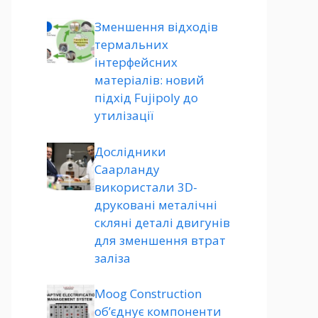
Зменшення відходів
термальних
інтерфейсних
матеріалів: новий
підхід Fujipoly до
утилізації
Дослідники
Саарланду
використали 3D-
друковані металічні
скляні деталі двигунів
для зменшення втрат
заліза
Moog Construction
об’єднує компоненти