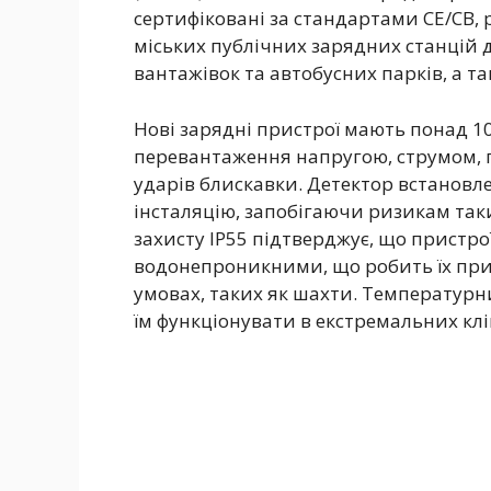
сертифіковані за стандартами CE/CB, 
міських публічних зарядних станцій 
вантажівок та автобусних парків, а т
Нові зарядні пристрої мають понад 10
перевантаження напругою, струмом, п
ударів блискавки. Детектор встановл
інсталяцію, запобігаючи ризикам таки
захисту IP55 підтверджує, що пристр
водонепроникними, що робить їх пр
умовах, таких як шахти. Температурни
їм функціонувати в екстремальних кл