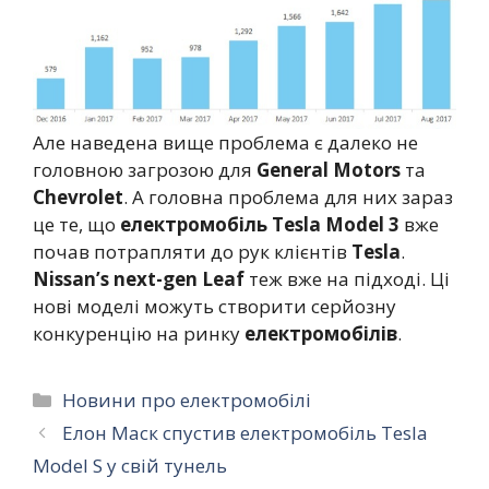
Але наведена вище проблема є далеко не
головною загрозою для
General Motors
та
Chevrolet
. А головна проблема для них зараз
це те, що
електромобіль
Tesla Model 3
вже
почав потрапляти до рук клієнтів
Tesla
.
Nissan’s next-gen Leaf
теж вже на підході. Ці
нові моделі можуть створити серйозну
конкуренцію на ринку
електромобілів
.
Категорії
Новини про електромобілі
Елон Маск спустив електромобіль Tesla
Model S у свій тунель