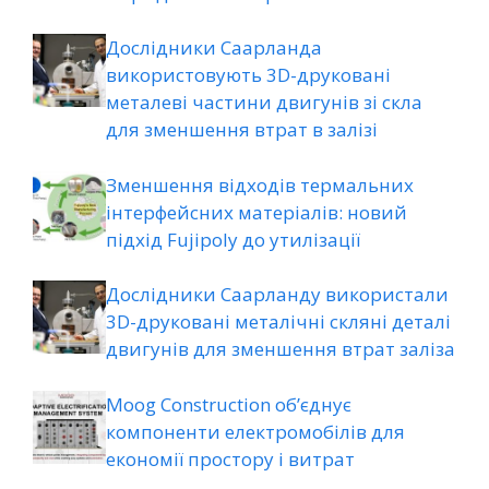
Дослідники Саарланда
використовують 3D-друковані
металеві частини двигунів зі скла
для зменшення втрат в залізі
Зменшення відходів термальних
інтерфейсних матеріалів: новий
підхід Fujipoly до утилізації
Дослідники Саарланду використали
3D-друковані металічні скляні деталі
двигунів для зменшення втрат заліза
Moog Construction об’єднує
компоненти електромобілів для
економії простору і витрат