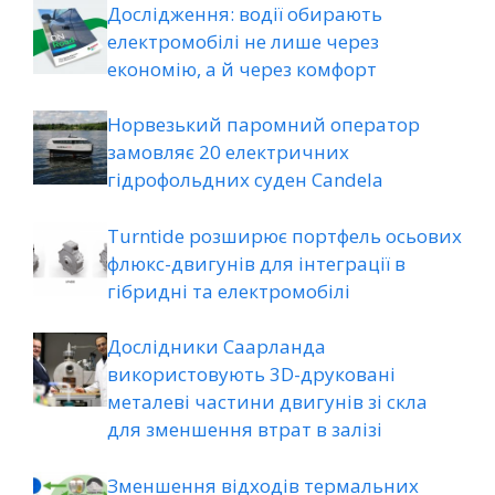
Дослідження: водії обирають
електромобілі не лише через
економію, а й через комфорт
Норвезький паромний оператор
замовляє 20 електричних
гідрофольдних суден Candela
Turntide розширює портфель осьових
флюкс-двигунів для інтеграції в
гібридні та електромобілі
Дослідники Саарланда
використовують 3D-друковані
металеві частини двигунів зі скла
для зменшення втрат в залізі
Зменшення відходів термальних