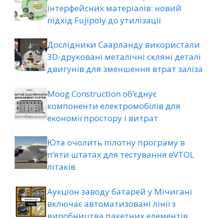
інтерфейсних матеріалів: новий
підхід Fujipoly до утилізації
Дослідники Саарланду використали
3D-друковані металічні скляні деталі
двигунів для зменшення втрат заліза
Moog Construction об’єднує
компоненти електромобілів для
економії простору і витрат
Юта очолить пілотну програму в
п’яти штатах для тестування eVTOL
літаків
Аукціон заводу батарей у Мічигані
включає автоматизовані лінії з
виробництва пакетних елементів,