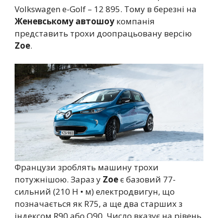
Volkswagen e-Golf – 12 895. Тому в березні на
Женевському автошоу
компанія
представить трохи доопрацьовану версію
Zoe
.
Французи зроблять машину трохи
потужнішою. Зараз у
Zoe
є базовий 77-
сильний (210 Н • м) електродвигун, що
позначається як R75, а ще два старших з
індексом R90 або Q90. Число вказує на рівень