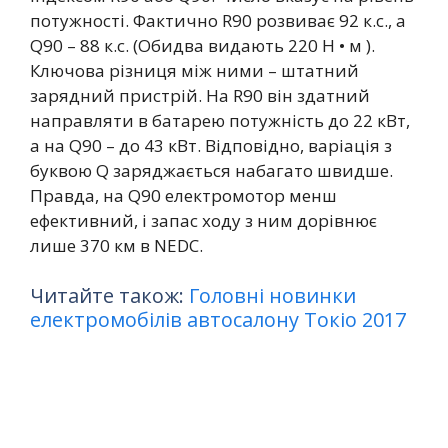
потужності. Фактично R90 розвиває 92 к.с., а
Q90 – 88 к.с. (Обидва видають 220 Н • м ).
Ключова різниця між ними – штатний
зарядний пристрій. На R90 він здатний
направляти в батарею потужність до 22 кВт,
а на Q90 – до 43 кВт. Відповідно, варіація з
буквою Q заряджається набагато швидше.
Правда, на Q90 електромотор менш
ефективний, і запас ходу з ним дорівнює
лише 370 км в NEDC.
Читайте також:
Головні новинки
електромобілів автосалону Токіо 2017