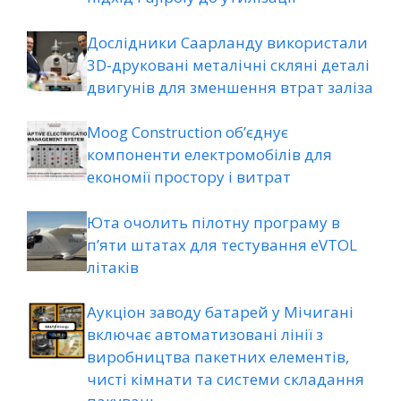
Дослідники Саарланду використали
3D-друковані металічні скляні деталі
двигунів для зменшення втрат заліза
Moog Construction об’єднує
компоненти електромобілів для
економії простору і витрат
Юта очолить пілотну програму в
п’яти штатах для тестування eVTOL
літаків
Аукціон заводу батарей у Мічигані
включає автоматизовані лінії з
виробництва пакетних елементів,
чисті кімнати та системи складання