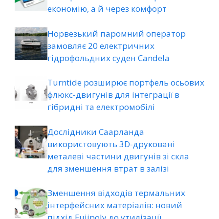
економію, а й через комфорт
Норвезький паромний оператор
замовляє 20 електричних
гідрофольдних суден Candela
Turntide розширює портфель осьових
флюкс-двигунів для інтеграції в
гібридні та електромобілі
Дослідники Саарланда
використовують 3D-друковані
металеві частини двигунів зі скла
для зменшення втрат в залізі
Зменшення відходів термальних
інтерфейсних матеріалів: новий
підхід Fujipoly до утилізації