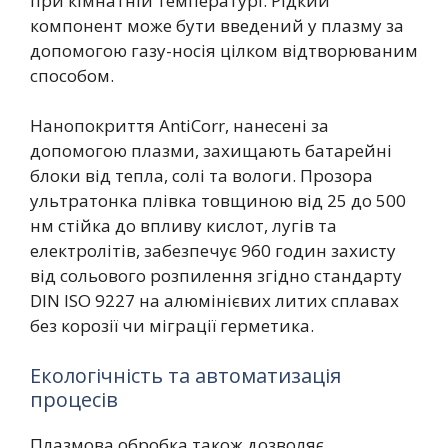
при кімнатній температурі. Рідкий
компонент може бути введений у плазму за
допомогою газу-носія цілком відтворюваним
способом.
Нанопокриття AntiCorr, нанесені за
допомогою плазми, захищають батарейні
блоки від тепла, солі та вологи. Прозора
ультратонка плівка товщиною від 25 до 500
нм стійка до впливу кислот, лугів та
електролітів, забезпечує 960 годин захисту
від сольового розпилення згідно стандарту
DIN ISO 9227 на алюмінієвих литих сплавах
без корозії чи міграції герметика.
Екологічність та автоматизація
процесів
Плазмова обробка також дозволяє