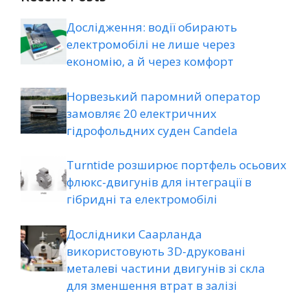
Дослідження: водії обирають
електромобілі не лише через
економію, а й через комфорт
Норвезький паромний оператор
замовляє 20 електричних
гідрофольдних суден Candela
Turntide розширює портфель осьових
флюкс-двигунів для інтеграції в
гібридні та електромобілі
Дослідники Саарланда
використовують 3D-друковані
металеві частини двигунів зі скла
для зменшення втрат в залізі