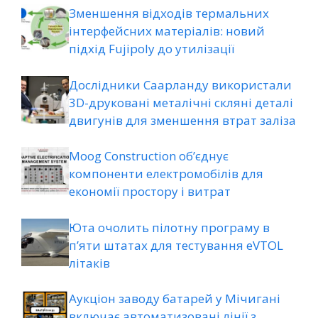
Зменшення відходів термальних
інтерфейсних матеріалів: новий
підхід Fujipoly до утилізації
Дослідники Саарланду використали
3D-друковані металічні скляні деталі
двигунів для зменшення втрат заліза
Moog Construction об’єднує
компоненти електромобілів для
економії простору і витрат
Юта очолить пілотну програму в
п’яти штатах для тестування eVTOL
літаків
Аукціон заводу батарей у Мічигані
включає автоматизовані лінії з