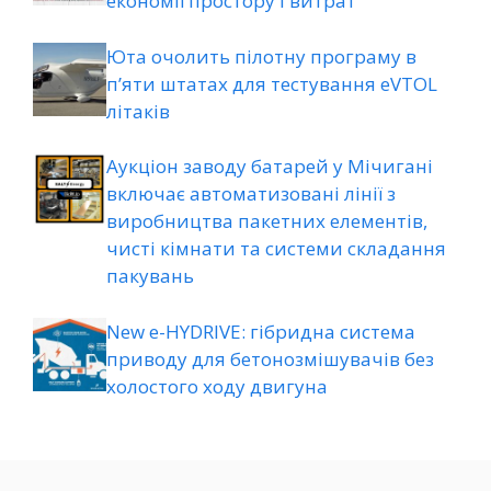
економії простору і витрат
Юта очолить пілотну програму в
п’яти штатах для тестування eVTOL
літаків
Аукціон заводу батарей у Мічигані
включає автоматизовані лінії з
виробництва пакетних елементів,
чисті кімнати та системи складання
пакувань
New e-HYDRIVE: гібридна система
приводу для бетонозмішувачів без
холостого ходу двигуна