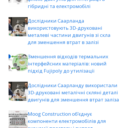
гібридні та електромобілі
Дослідники Саарланда
використовують 3D-друковані
металеві частини двигунів зі скла
для зменшення втрат в залізі
Зменшення відходів термальних
інтерфейсних матеріалів: новий
підхід Fujipoly до утилізації
Дослідники Саарланду використали
3D-друковані металічні скляні деталі
двигунів для зменшення втрат заліза
Moog Construction об’єднує
компоненти електромобілів для