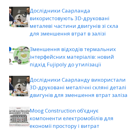
Дослідники Саарланда
використовують 3D-друковані
металеві частини двигунів зі скла
для зменшення втрат в залізі
Зменшення відходів термальних
інтерфейсних матеріалів: новий
підхід Fujipoly до утилізації
Дослідники Саарланду використали
3D-друковані металічні скляні деталі
двигунів для зменшення втрат заліза
Moog Construction об’єднує
компоненти електромобілів для
економії простору і витрат