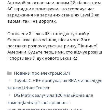
Автомобіль оснастили новим 22-кіловатним
AC зарядним пристроєм, що скорочує час
заряджання на зарядних станціях Level 2 як
вдома, так і на дорогах.
Оновлений Lexus RZ стане доступний у
Європі вже цією осінню, після чого його
поставки розпочнуться на ринку Північної
Америки. Будьте першими, хто відчує розкіш
і спортивний дух нового Lexus RZ!
Категорії
Новини про електромобілі
Toyota C-HR+ прибуває як BEV, чи послідує
за нею Urban Cruiser
DG Matrix залучила $20 мільйонів для
комерціалізації своїх рішень з
мультипортовими твердотільними