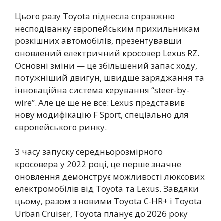
Цього разу Toyota піднесла справжню
несподіванку європейським прихильникам
розкішних автомобілів, презентувавши
оновлений електричний кросовер Lexus RZ.
Основні зміни — це збільшений запас ходу,
потужніший двигун, швидше заряджання та
інноваційна система керування “steer-by-
wire”. Але це ще не все: Lexus представив
нову модифікацію F Sport, спеціально для
європейського ринку.
З часу запуску середньорозмірного
кросовера у 2022 році, це перше значне
оновлення демонструє можливості люксових
електромобілів від Toyota та Lexus. Завдяки
цьому, разом з новими Toyota C-HR+ і Toyota
Urban Cruiser, Toyota планує до 2026 року