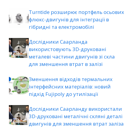
Turntide розширює портфель осьових
флюкс-двигунів для інтеграції в
гібридні та електромобілі
Дослідники Саарланда
використовують 3D-друковані
металеві частини двигунів зі скла
для зменшення втрат в залізі
Зменшення відходів термальних
інтерфейсних матеріалів: новий
підхід Fujipoly до утилізації
Дослідники Саарланду використали
3D-друковані металічні скляні деталі
двигунів для зменшення втрат заліза