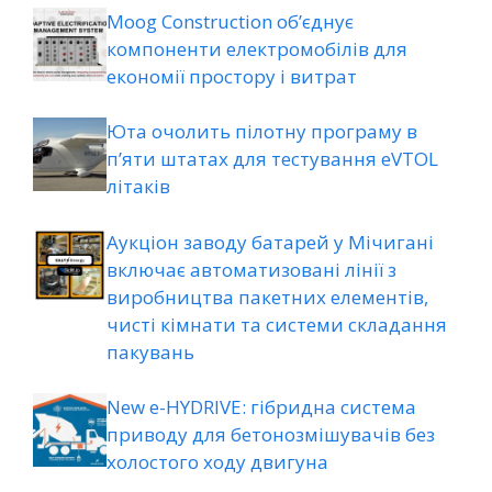
Moog Construction об’єднує
компоненти електромобілів для
економії простору і витрат
Юта очолить пілотну програму в
п’яти штатах для тестування eVTOL
літаків
Аукціон заводу батарей у Мічигані
включає автоматизовані лінії з
виробництва пакетних елементів,
чисті кімнати та системи складання
пакувань
New e-HYDRIVE: гібридна система
приводу для бетонозмішувачів без
холостого ходу двигуна