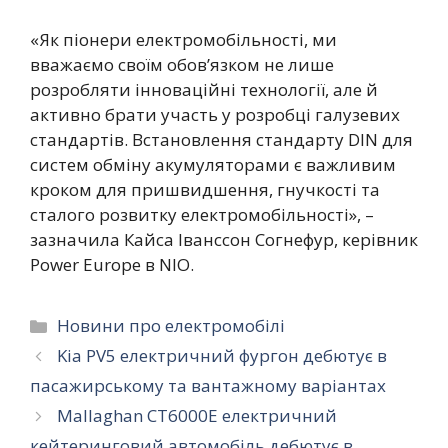
«Як піонери електромобільності, ми
вважаємо своїм обов’язком не лише
розробляти інноваційні технології, але й
активно брати участь у розробці галузевих
стандартів. Встановлення стандарту DIN для
систем обміну акумуляторами є важливим
кроком для пришвидшення, гнучкості та
сталого розвитку електромобільності», –
зазначила Кайса Іванссон Согнефур, керівник
Power Europe в NIO.
Категорії
Новини про електромобілі
Kia PV5 електричний фургон дебютує в
пасажирському та вантажному варіантах
Mallaghan CT6000E електричний
кейтеринговий автомобіль дебютує в