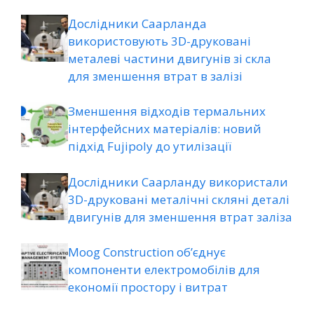
Дослідники Саарланда
використовують 3D-друковані
металеві частини двигунів зі скла
для зменшення втрат в залізі
Зменшення відходів термальних
інтерфейсних матеріалів: новий
підхід Fujipoly до утилізації
Дослідники Саарланду використали
3D-друковані металічні скляні деталі
двигунів для зменшення втрат заліза
Moog Construction об’єднує
компоненти електромобілів для
економії простору і витрат