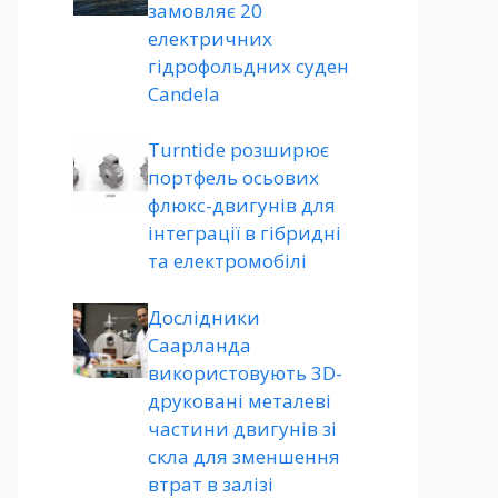
замовляє 20
електричних
гідрофольдних суден
Candela
Turntide розширює
портфель осьових
флюкс-двигунів для
інтеграції в гібридні
та електромобілі
Дослідники
Саарланда
використовують 3D-
друковані металеві
частини двигунів зі
скла для зменшення
втрат в залізі