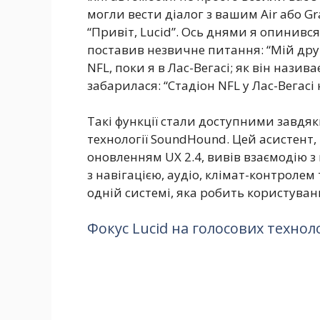
могли вести діалог з вашим Air або Gr
“Привіт, Lucid”. Ось днями я опинився
поставив незвичне питання: “Мій дру
NFL, поки я в Лас-Вегасі; як він назив
забарилася: “Стадіон NFL у Лас-Вегасі 
Такі функції стали доступними завдяки
технології SoundHound. Цей асистент,
оновленням UX 2.4, вивів взаємодію з
з навігацією, аудіо, клімат-контролем
одній системі, яка робить користува
Фокус Lucid на голосових технол