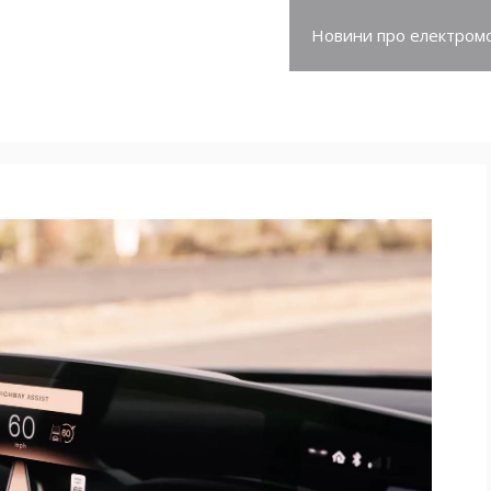
про електромобілі
Новини про електромо