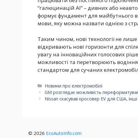
працювати без постійного підключенн
“галюцинацій AI” – дивних або неавт
формує фундамент для майбутнього вз
мови, яку можна назвати однією з стра
Таким чином, нові технології не лише
відкривають нові горизонти для спілк
увагу на інноваційних голосових ріше
можливості та перетворюють водіння в
стандартом для сучаних електромобілів
Категорії
Новини про електромобілі
GM розглядає можливість переформатуван
Nissan скасував кросовер EV для США, інші
© 2026
EcoAutoInfo.com