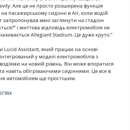
avity. Але це не просто розширена функція
 на пасажирському сидінні в Air, коли водій
г запропонував мені заглянути на стадіон
ається?” і миттєва відповідь електромобіля не
називається Allegiant Stadium. Це дуже круто.”
 Lucid Assistant, який працює на основі
 інтегрований у моделі електромобілів з
 водіями на новий рівень. Він може впоратися
 та навіть обігріваючими сидіннями. Це все в
ння автомобілем ще простішим.
огіях