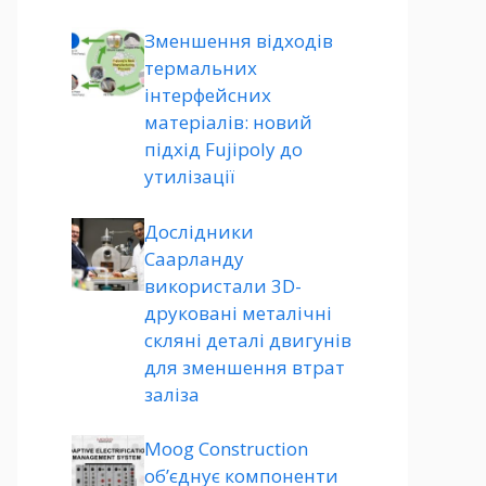
Зменшення відходів
термальних
інтерфейсних
матеріалів: новий
підхід Fujipoly до
утилізації
Дослідники
Саарланду
використали 3D-
друковані металічні
скляні деталі двигунів
для зменшення втрат
заліза
Moog Construction
об’єднує компоненти