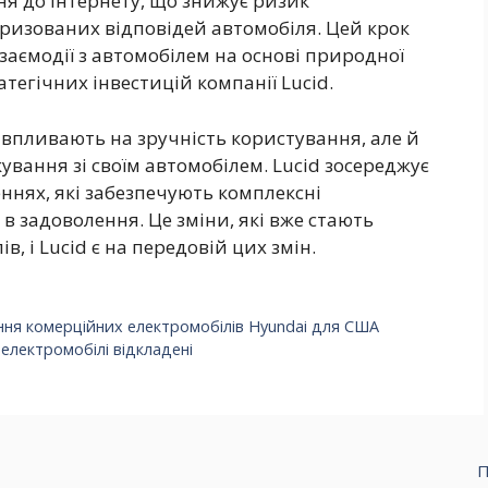
я до Інтернету, що знижує ризик
оризованих відповідей автомобіля. Цей крок
аємодії з автомобілем на основі природної
тегічних інвестицій компанії Lucid.
 впливають на зручність користування, але й
ування зі своїм автомобілем. Lucid зосереджує
ннях, які забезпечують комплексні
 задоволення. Це зміни, які вже стають
, і Lucid є на передовій цих змін.
ня комерційних електромобілів Hyundai для США
 електромобілі відкладені
П