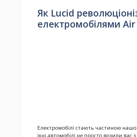
Як Lucid революціоніз
електромобілями Air 
Електромобілі стають частиною нашого
їхні автомобілі не просто возили вас з