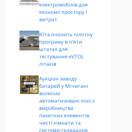
електромобілів для
економії простору і
витрат
Юта очолить пілотну
програму в п’яти
штатах для
тестування eVTOL
літаків
Аукціон заводу
батарей у Мічигані
включає
автоматизовані лінії з
виробництва
пакетних елементів,
чисті кімнати та
системи складання