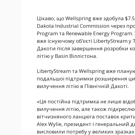
Цікаво, що Wellspring вже здобула $7.5
Dakota Industrial Commission через про
Program та Renewable Energy Program
вже існуючому об’єкті LibertyStream у Т
Дакоти після завершення розробки ко
літію у Basin Віллістона.
LibertyStream та Wellspring вже план
подальшої підтримки розширення ци
вилучення літію в Північній Дакоті.
«Ця постійна підтримка не лише відоб
вилучення літію, але також підкреслю
вітчизняного ланцюга поставок крит
Alex Wylie, президент і генеральний д
висловили потребу у великих зразках