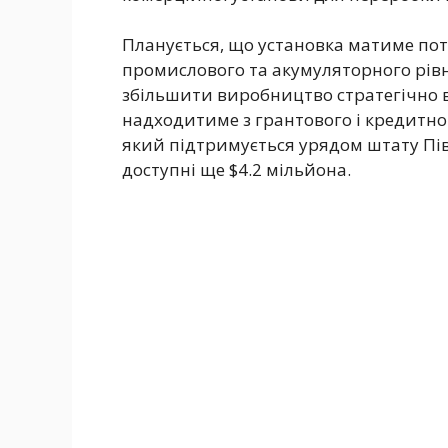
Планується, що установка матиме поту
промислового та акумуляторного рівн
збільшити виробництво стратегічно 
надходитиме з грантового і кредитного
який підтримується урядом штату Пі
доступні ще $4.2 мільйона.