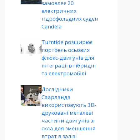
замовляє 20
електричних
гідрофольдних суден
Candela
Turntide розширює
портфель осьових
флюкс-двигунів для
інтеграції в гібридні
та електромобілі
Дослідники
Саарланда
використовують 3D-
друковані металеві
частини двигунів зі
скла для зменшення
втрат в залізі