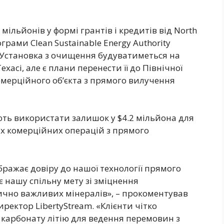
 мільйонів у формі грантів і кредитів від North
грами Clean Sustainable Energy Authority
. Установка з очищення будуватиметься на
ехасі, але є плани перенести її до Північної
мерційного об’єкта з прямого вилучення
ують використати залишок у $4.2 мільйона для
х комерційних операцій з прямого
ражає довіру до нашої технології прямого
є нашу спільну мету зі зміцнення
ично важливих мінералів», – прокоментував
иректор LibertyStream. «Клієнти чітко
 карбонату літію для ведення перемовин з