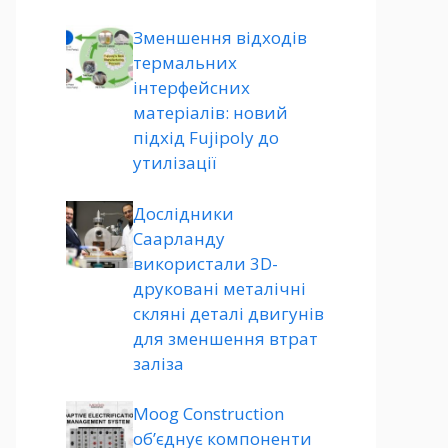
Зменшення відходів
термальних
інтерфейсних
матеріалів: новий
підхід Fujipoly до
утилізації
Дослідники
Саарланду
використали 3D-
друковані металічні
скляні деталі двигунів
для зменшення втрат
заліза
Moog Construction
об’єднує компоненти