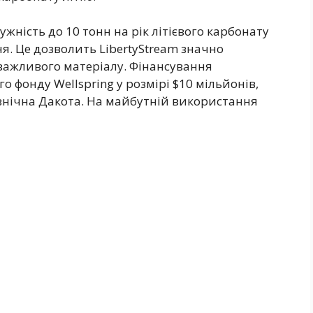
жність до 10 тонн на рік літієвого карбонату
я. Це дозволить LibertyStream значно
важливого матеріалу. Фінансування
 фонду Wellspring у розмірі $10 мільйонів,
внічна Дакота. На майбутній використання