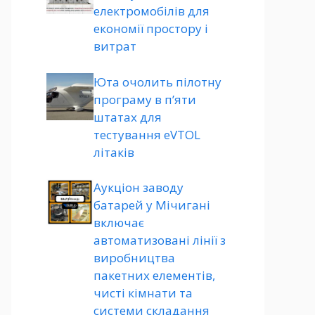
електромобілів для
економії простору і
витрат
Юта очолить пілотну
програму в п’яти
штатах для
тестування eVTOL
літаків
Аукціон заводу
батарей у Мічигані
включає
автоматизовані лінії з
виробництва
пакетних елементів,
чисті кімнати та
системи складання