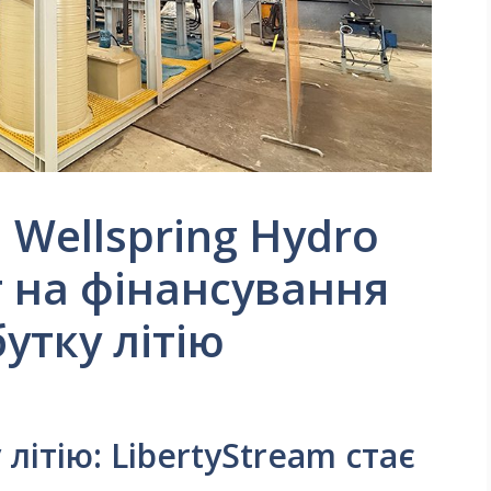
 Wellspring Hydro
 на фінансування
утку літію
 літію: LibertyStream стає