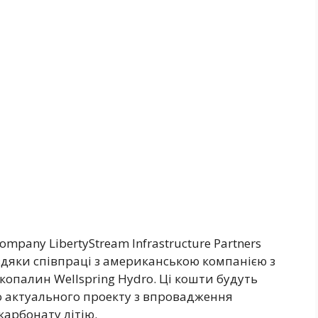
company LibertyStream Infrastructure Partners
вдяки співпраці з американською компанією з
копалин Wellspring Hydro. Ці кошти будуть
о актуального проекту з впровадження
карбонату літію.