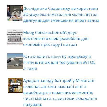
Дослідники Саарланду використали
3D-друковані металічні скляні деталі
двигунів для зменшення втрат заліза
Moog Construction об’єднує
компоненти електромобілів для
економії простору і витрат
Юта очолить пілотну програму в
п’яти штатах для тестування eVTOL
літаків
Аукціон заводу батарей у Мічигані
включає автоматизовані лінії з
виробництва пакетних елементів,
чисті кімнати та системи складання
пакувань