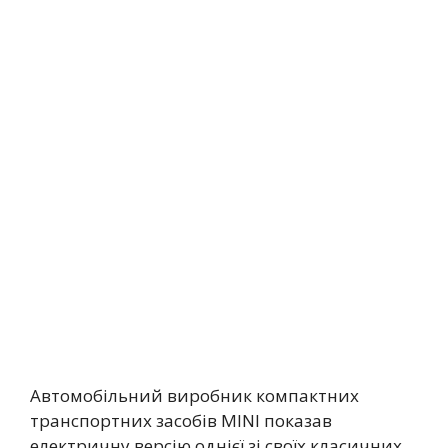
Автомобільний виробник компактних
транспортних засобів MINI показав
електричну версію однієї зі своїх класичних