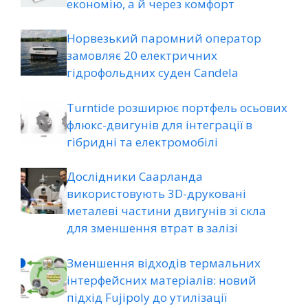
економію, а й через комфорт
Норвезький паромний оператор
замовляє 20 електричних
гідрофольдних суден Candela
Turntide розширює портфель осьових
флюкс-двигунів для інтеграції в
гібридні та електромобілі
Дослідники Саарланда
використовують 3D-друковані
металеві частини двигунів зі скла
для зменшення втрат в залізі
Зменшення відходів термальних
інтерфейсних матеріалів: новий
підхід Fujipoly до утилізації