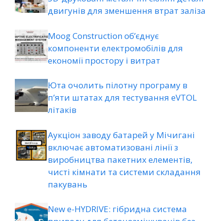
двигунів для зменшення втрат заліза
Moog Construction об’єднує
компоненти електромобілів для
економії простору і витрат
Юта очолить пілотну програму в
п’яти штатах для тестування eVTOL
літаків
Аукціон заводу батарей у Мічигані
включає автоматизовані лінії з
виробництва пакетних елементів,
чисті кімнати та системи складання
пакувань
New e-HYDRIVE: гібридна система