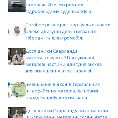
замовляє 20 електричних
гідрофольдних суден Candela
Turntide розширює портфель осьових
флюкс-двигунів для інтеграції в
гібридні та електромобілі
Дослідники Саарланда
використовують 3D-друковані
металеві частини двигунів зі скла
для зменшення втрат в залізі
Зменшення відходів термальних
інтерфейсних матеріалів: новий
підхід Fujipoly до утилізації
Дослідники Саарланду використали
3D-друковані металічні скляні деталі