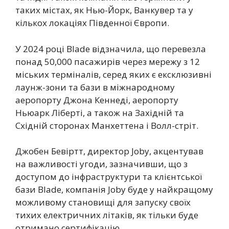
таких містах, як Нью-Йорк, Ванкувер та у
кількох локаціях Південної Європи.
У 2024 році Blade відзначила, що перевезла
понад 50,000 пасажирів через мережу з 12
міських терміналів, серед яких є ексклюзивні
лаунж-зони та бази в міжнародному
аеропорту Джона Кеннеді, аеропорту
Ньюарк Ліберті, а також на Західній та
Східній сторонах Манхеттена і Волл-стріт.
Джобен Бевіртт, директор Joby, акцентував
на важливості угоди, зазначивши, що з
доступом до інфраструктури та клієнтської
бази Blade, компанія Joby буде у найкращому
можливому становищі для запуску своїх
тихих електричних літаків, як тільки буде
отримано сертифікацію.