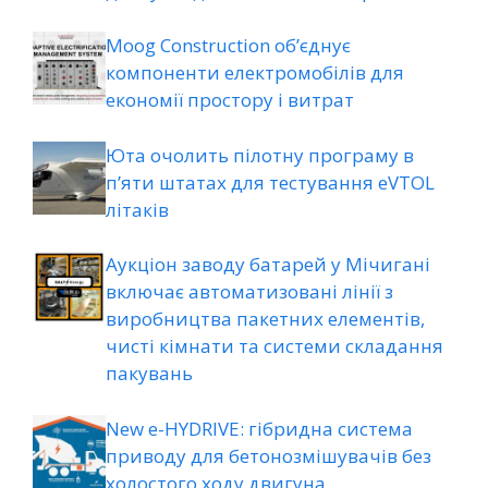
Moog Construction об’єднує
компоненти електромобілів для
економії простору і витрат
Юта очолить пілотну програму в
п’яти штатах для тестування eVTOL
літаків
Аукціон заводу батарей у Мічигані
включає автоматизовані лінії з
виробництва пакетних елементів,
чисті кімнати та системи складання
пакувань
New e-HYDRIVE: гібридна система
приводу для бетонозмішувачів без
холостого ходу двигуна