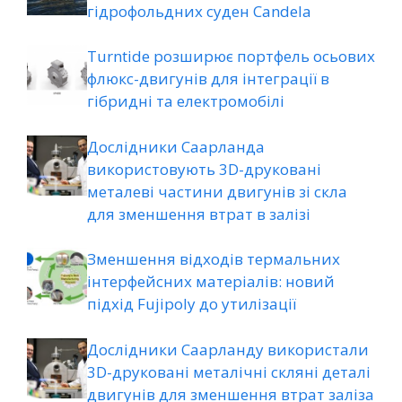
гідрофольдних суден Candela
Turntide розширює портфель осьових
флюкс-двигунів для інтеграції в
гібридні та електромобілі
Дослідники Саарланда
використовують 3D-друковані
металеві частини двигунів зі скла
для зменшення втрат в залізі
Зменшення відходів термальних
інтерфейсних матеріалів: новий
підхід Fujipoly до утилізації
Дослідники Саарланду використали
3D-друковані металічні скляні деталі
двигунів для зменшення втрат заліза