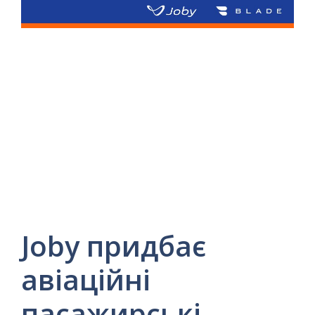
Joby придбає
авіаційні
пасажирські