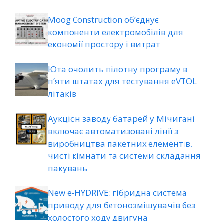
Moog Construction об’єднує
компоненти електромобілів для
економії простору і витрат
Юта очолить пілотну програму в
п’яти штатах для тестування eVTOL
літаків
Аукціон заводу батарей у Мічигані
включає автоматизовані лінії з
виробництва пакетних елементів,
чисті кімнати та системи складання
пакувань
New e-HYDRIVE: гібридна система
приводу для бетонозмішувачів без
холостого ходу двигуна