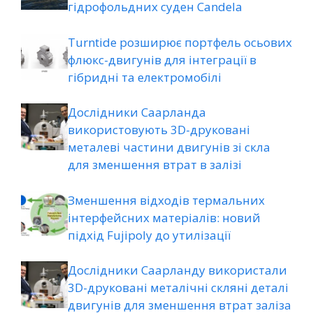
гідрофольдних суден Candela
Turntide розширює портфель осьових
флюкс-двигунів для інтеграції в
гібридні та електромобілі
Дослідники Саарланда
використовують 3D-друковані
металеві частини двигунів зі скла
для зменшення втрат в залізі
Зменшення відходів термальних
інтерфейсних матеріалів: новий
підхід Fujipoly до утилізації
Дослідники Саарланду використали
3D-друковані металічні скляні деталі
двигунів для зменшення втрат заліза