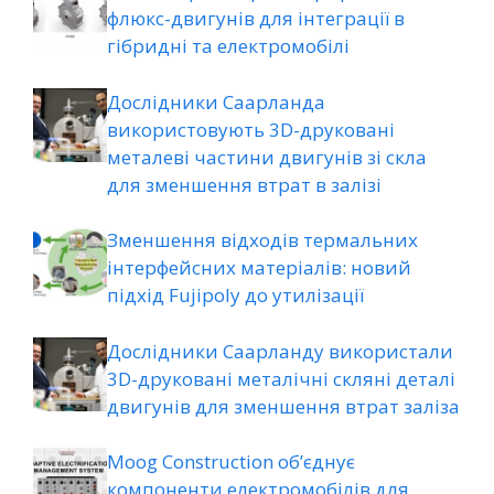
флюкс-двигунів для інтеграції в
гібридні та електромобілі
Дослідники Саарланда
використовують 3D-друковані
металеві частини двигунів зі скла
для зменшення втрат в залізі
Зменшення відходів термальних
інтерфейсних матеріалів: новий
підхід Fujipoly до утилізації
Дослідники Саарланду використали
3D-друковані металічні скляні деталі
двигунів для зменшення втрат заліза
Moog Construction об’єднує
компоненти електромобілів для