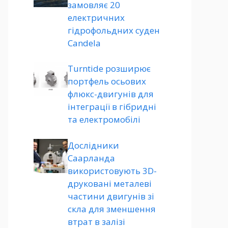
замовляє 20
електричних
гідрофольдних суден
Candela
Turntide розширює
портфель осьових
флюкс-двигунів для
інтеграції в гібридні
та електромобілі
Дослідники
Саарланда
використовують 3D-
друковані металеві
частини двигунів зі
скла для зменшення
втрат в залізі