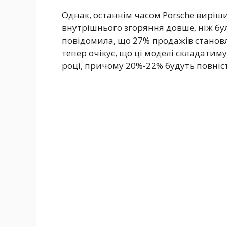
Однак, останнім часом Porsche виріш
внутрішнього згоряння довше, ніж бу
повідомила, що 27% продажів становля
тепер очікує, що ці моделі складатим
році, причому 20%-22% будуть повні