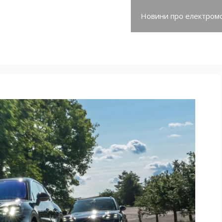
про електромобілі
Новини про електромо