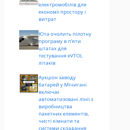
електромобілів для
економії простору і
витрат
Юта очолить пілотну
програму в п’яти
штатах для
тестування eVTOL
літаків
Аукціон заводу
батарей у Мічигані
включає
автоматизовані лінії з
виробництва
пакетних елементів,
чисті кімнати та
системи складання