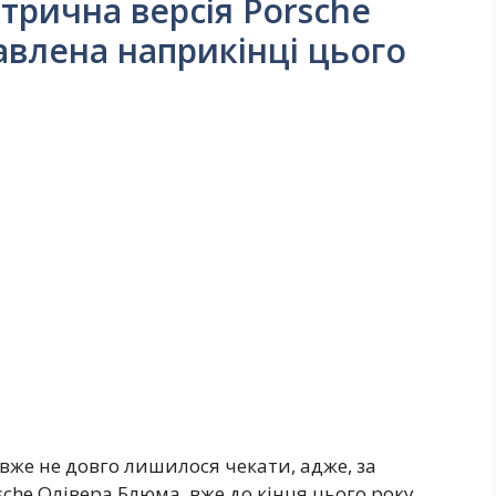
трична версія Porsche
авлена наприкінці цього
вже не довго лишилося чекати, адже, за
che Олівера Блюма, вже до кінця цього року