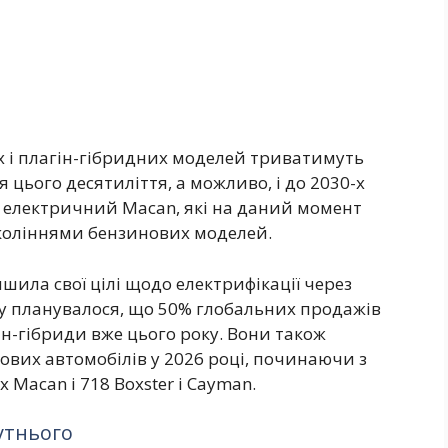
х і плагін-гібридних моделей триватимуть
 цього десятиліття, а можливо, і до 2030-х
а електричний Macan, які на даний момент
коліннями бензинових моделей.
шила свої цілі щодо електрифікації через
ку планувалося, що 50% глобальних продажів
н-гібриди вже цього року. Вони також
вих автомобілів у 2026 році, починаючи з
acan і 718 Boxster і Cayman.
утнього