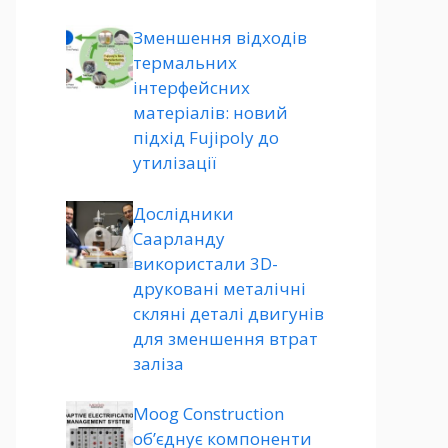
Зменшення відходів
термальних
інтерфейсних
матеріалів: новий
підхід Fujipoly до
утилізації
Дослідники
Саарланду
використали 3D-
друковані металічні
скляні деталі двигунів
для зменшення втрат
заліза
Moog Construction
об’єднує компоненти