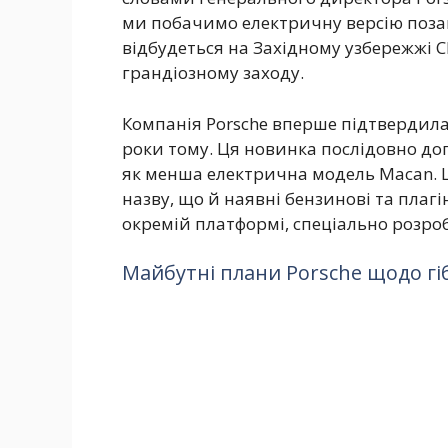
ми побачимо електричну версію поза
відбудеться на Західному узбережжі 
грандіозному заходу.
Компанія Porsche вперше підтвердил
роки тому. Ця новинка послідовно до
як менша електрична модель Macan. 
назву, що й наявні бензинові та плагі
окремій платформі, спеціально розроб
Майбутні плани Porsche щодо гі