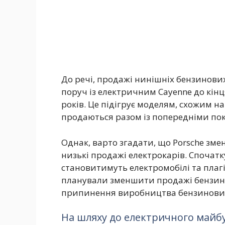
До речі, продажі нинішніх бензинови
поруч із електричним Cayenne до кінця
років. Це підігрує моделям, схожим н
продаються разом із попередніми по
Однак, варто згадати, що Porsche змен
низькі продажі електрокарів. Спочат
становитимуть електромобілі та плагі
планували зменшити продажі бензино
припинення виробництва бензинових M
На шляху до електричного майб