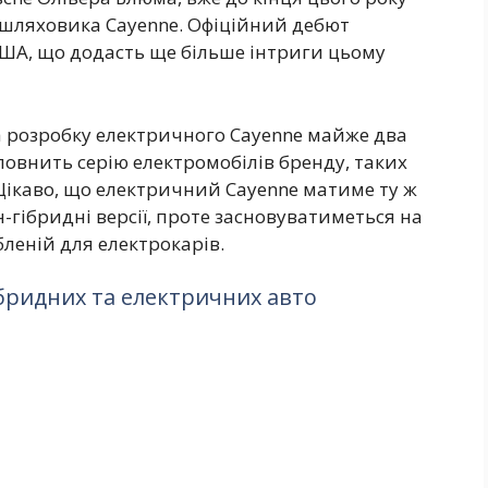
шляховика Cayenne. Офіційний дебют
США, що додасть ще більше інтриги цьому
а розробку електричного Cayenne майже два
повнить серію електромобілів бренду, таких
Цікаво, що електричний Cayenne матиме ту ж
н-гібридні версії, проте засновуватиметься на
леній для електрокарів.
бридних та електричних авто