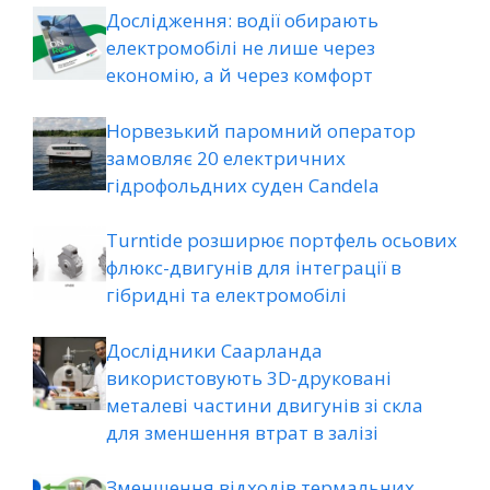
Дослідження: водії обирають
електромобілі не лише через
економію, а й через комфорт
Норвезький паромний оператор
замовляє 20 електричних
гідрофольдних суден Candela
Turntide розширює портфель осьових
флюкс-двигунів для інтеграції в
гібридні та електромобілі
Дослідники Саарланда
використовують 3D-друковані
металеві частини двигунів зі скла
для зменшення втрат в залізі
Зменшення відходів термальних