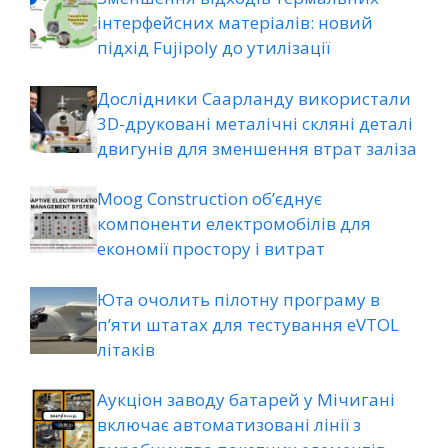
інтерфейсних матеріалів: новий
підхід Fujipoly до утилізації
Дослідники Саарланду використали
3D-друковані металічні скляні деталі
двигунів для зменшення втрат заліза
Moog Construction об’єднує
компоненти електромобілів для
економії простору і витрат
Юта очолить пілотну програму в
п’яти штатах для тестування eVTOL
літаків
Аукціон заводу батарей у Мічигані
включає автоматизовані лінії з