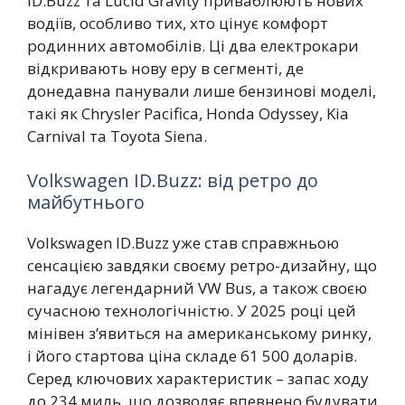
ID.Buzz та Lucid Gravity приваблюють нових
водіїв, особливо тих, хто цінує комфорт
родинних автомобілів. Ці два електрокари
відкривають нову еру в сегменті, де
донедавна панували лише бензинові моделі,
такі як Chrysler Pacifica, Honda Odyssey, Kia
Carnival та Toyota Siena.
Volkswagen ID.Buzz: від ретро до
майбутнього
Volkswagen ID.Buzz уже став справжньою
сенсацією завдяки своєму ретро-дизайну, що
нагадує легендарний VW Bus, а також своєю
сучасною технологічністю. У 2025 році цей
мінівен з’явиться на американському ринку,
і його стартова ціна складе 61 500 доларів.
Серед ключових характеристик – запас ходу
до 234 миль, що дозволяє впевнено будувати