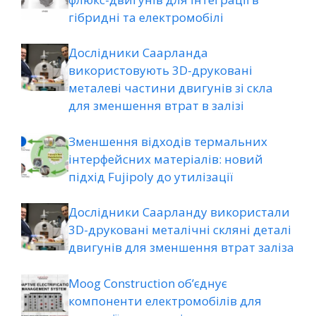
гібридні та електромобілі
Дослідники Саарланда
використовують 3D-друковані
металеві частини двигунів зі скла
для зменшення втрат в залізі
Зменшення відходів термальних
інтерфейсних матеріалів: новий
підхід Fujipoly до утилізації
Дослідники Саарланду використали
3D-друковані металічні скляні деталі
двигунів для зменшення втрат заліза
Moog Construction об’єднує
компоненти електромобілів для