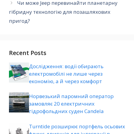
Чи може Jeep перевинайти планетарну
гібридну технологію для позашляхових
пригод?
Recent Posts
Дослідження: водії обирають
електромобілі не лише через
економію, а й через комфорт
Норвезький паромний оператор
замовляє 20 електричних
гідрофольдних суден Candela
Turntide розширює портфель осьових
флюкс-двигунів для інтеграції в