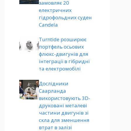
замовляє 20
електричних
гідрофольдних суден
Candela
Turntide розширює
портфель осьових
флюкс-двигунів для
інтеграції в гібридні
та електромобілі
Дослідники
Саарланда
використовують 3D-
друковані металеві
частини двигунів зі
скла для зменшення
втрат в залізі