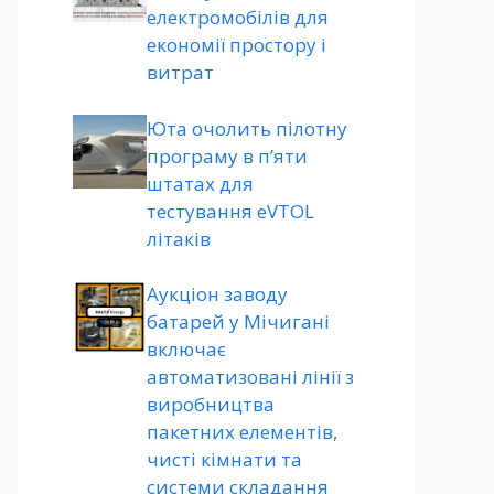
електромобілів для
економії простору і
витрат
Юта очолить пілотну
програму в п’яти
штатах для
тестування eVTOL
літаків
Аукціон заводу
батарей у Мічигані
включає
автоматизовані лінії з
виробництва
пакетних елементів,
чисті кімнати та
системи складання