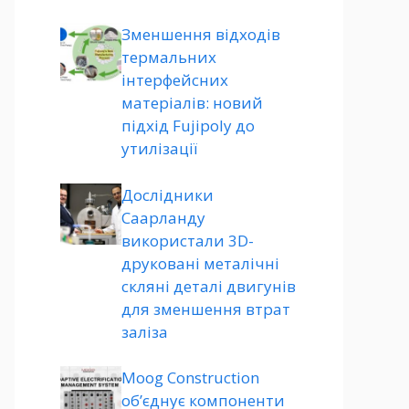
Зменшення відходів
термальних
інтерфейсних
матеріалів: новий
підхід Fujipoly до
утилізації
Дослідники
Саарланду
використали 3D-
друковані металічні
скляні деталі двигунів
для зменшення втрат
заліза
Moog Construction
об’єднує компоненти