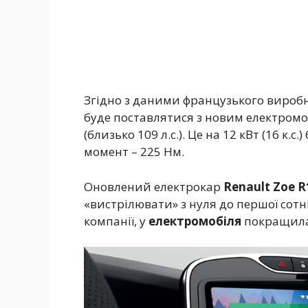
Згідно з даними французького вироб
буде поставлятися з новим електромо
(близько 109 л.с.). Це на 12 кВт (16 к.с
момент – 225 Нм.
Оновлений електрокар
Renault Zoe R
«вистрілювати» з нуля до першої сотні 
компанії, у
електромобіля
покращилас