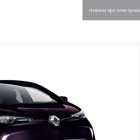
про електромобілі
Новини про електромо