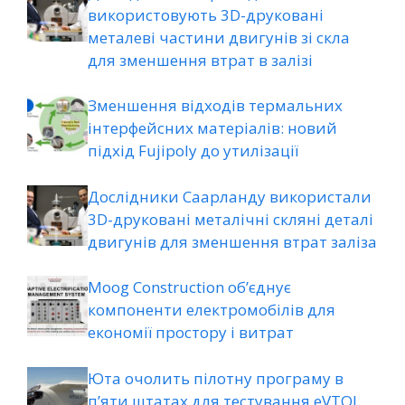
використовують 3D-друковані
металеві частини двигунів зі скла
для зменшення втрат в залізі
Зменшення відходів термальних
інтерфейсних матеріалів: новий
підхід Fujipoly до утилізації
Дослідники Саарланду використали
3D-друковані металічні скляні деталі
двигунів для зменшення втрат заліза
Moog Construction об’єднує
компоненти електромобілів для
економії простору і витрат
Юта очолить пілотну програму в
п’яти штатах для тестування eVTOL