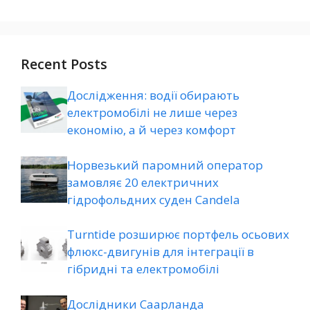
Recent Posts
Дослідження: водії обирають
електромобілі не лише через
економію, а й через комфорт
Норвезький паромний оператор
замовляє 20 електричних
гідрофольдних суден Candela
Turntide розширює портфель осьових
флюкс-двигунів для інтеграції в
гібридні та електромобілі
Дослідники Саарланда