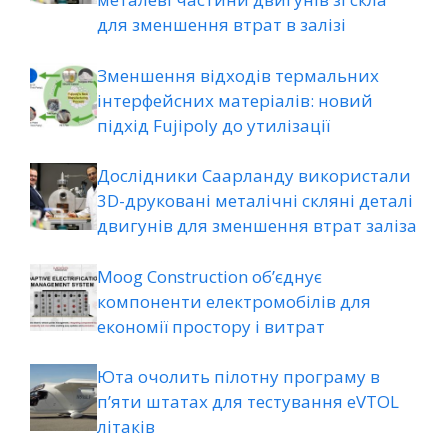
для зменшення втрат в залізі
Зменшення відходів термальних
інтерфейсних матеріалів: новий
підхід Fujipoly до утилізації
Дослідники Саарланду використали
3D-друковані металічні скляні деталі
двигунів для зменшення втрат заліза
Moog Construction об’єднує
компоненти електромобілів для
економії простору і витрат
Юта очолить пілотну програму в
п’яти штатах для тестування eVTOL
літаків