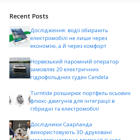
Recent Posts
Дослідження: водії обирають
електромобілі не лише через
економію, а й через комфорт
Норвезький паромний оператор
замовляє 20 електричних
гідрофольдних суден Candela
Turntide розширює портфель осьових
флюкс-двигунів для інтеграції в
гібридні та електромобілі
Дослідники Саарланда
використовують 3D-друковані
металеві частини двигунів зі скла