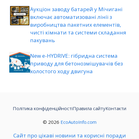
Аукціон заводу батарей у Мічигані
включає автоматизовані лінії з
виробництва пакетних елементів,
чисті кімнати та системи складання
пакувань
New e-HYDRIVE: гібридна система
приводу для бетонозмішувачів без
холостого ходу двигуна
Політика конфіденційності
Правила сайту
Контакти
© 2026
EcoAutoInfo.com
Сайт про цікаві новини та корисні поради