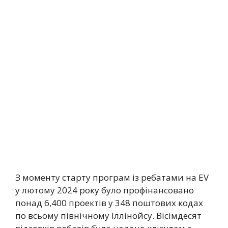
З моменту старту програм із ребатами на EV
у лютому 2024 року було профінансовано
понад 6,400 проектів у 348 поштових кодах
по всьому північному Іллінойсу. Вісімдесят