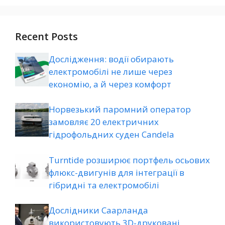
Recent Posts
Дослідження: водії обирають
електромобілі не лише через
економію, а й через комфорт
Норвезький паромний оператор
замовляє 20 електричних
гідрофольдних суден Candela
Turntide розширює портфель осьових
флюкс-двигунів для інтеграції в
гібридні та електромобілі
Дослідники Саарланда
використовують 3D-друковані