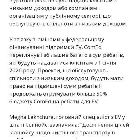
відсотків ребатів було надано клієнтам з
низьким доходом або компаніям і
організаціям у публічному секторі, що
обслуговують спільноти з низьким доходом.
У зв’язку зі змінами у федеральному
фінансуванні підтримки EV, ComEd
переглянув і збільшив багато з сум ребатів,
які будуть надаватися клієнтам з 1 січня
2026 року. Проекти, що обслуговують
спільноти з низьким доходом, будуть мати
право на підвищені суми ребатів і
продовжать отримувати більше 50%
бюджету ComEd на ребати для EV.
Megha Lakhchura, головний спеціаліст з EV у
штаті Іллінойс, зазначила: “Досягнення цілей
Іллінойсу щодо чистішого транспорту в