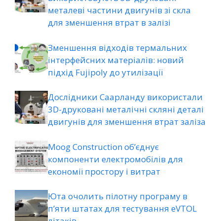
металеві частини двигунів зі скла
для зменшення втрат в залізі
Зменшення відходів термальних
інтерфейсних матеріалів: новий
підхід Fujipoly до утилізації
Дослідники Саарланду використали
3D-друковані металічні скляні деталі
двигунів для зменшення втрат заліза
Moog Construction об’єднує
компоненти електромобілів для
економії простору і витрат
Юта очолить пілотну програму в
п’яти штатах для тестування eVTOL
літаків